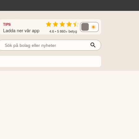
TIPS
Ladda ner vår app
4.6 • 5 860+ betyg