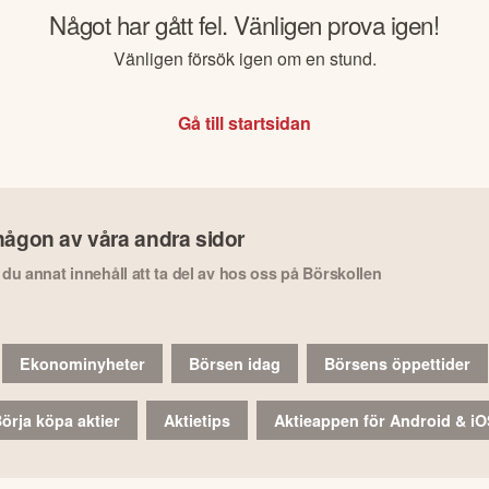
Något har gått fel. Vänligen prova igen!
Vänligen försök igen om en stund.
Gå till startsidan
någon av våra andra sidor
r du annat innehåll att ta del av hos oss på Börskollen
Ekonominyheter
Börsen idag
Börsens öppettider
örja köpa aktier
Aktietips
Aktieappen för Android & i