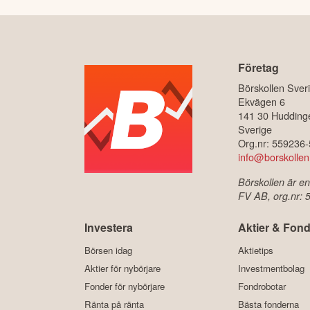
Företag
Börskollen Sver
Ekvägen 6
141 30 Hudding
Sverige
Org.nr: 559236
info@borskollen
Börskollen är en
FV AB, org.nr:
Investera
Aktier & Fond
Börsen idag
Aktietips
Aktier för nybörjare
Investmentbolag
Fonder för nybörjare
Fondrobotar
Ränta på ränta
Bästa fonderna