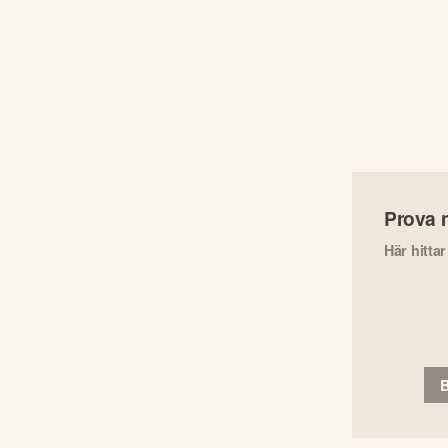
Prova 
Här hitta
B