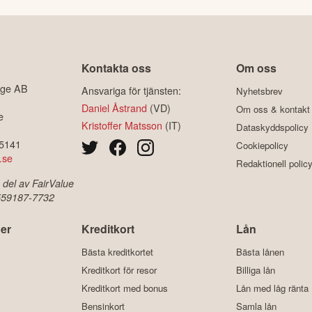
Kontakta oss
Om oss
ige AB
Ansvariga för tjänsten:
Nyhetsbrev
Daniel Åstrand
(VD)
Om oss & kontakt
e
Kristoffer Matsson
(IT)
Dataskyddspolicy
-5141
Cookiepolicy
.se
Redaktionell polic
 del av FairValue
 559187-7732
er
Kreditkort
Lån
Bästa kreditkortet
Bästa lånen
Kreditkort för resor
Billiga lån
Kreditkort med bonus
Lån med låg ränta
Bensinkort
Samla lån