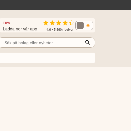
TIPS
Ladda ner vår app
4.6 • 5 860+ betyg