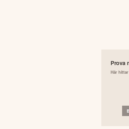
Prova 
Här hitta
B