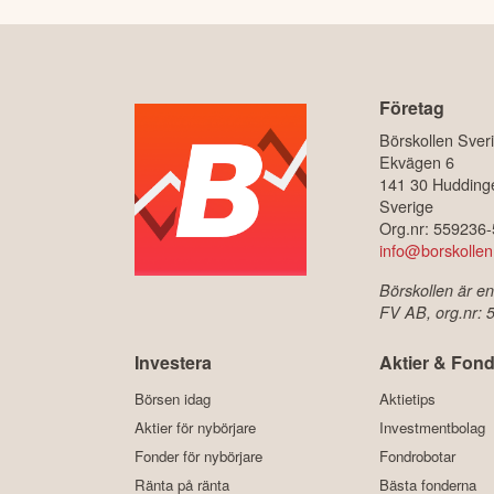
Företag
Börskollen Sver
Ekvägen 6
141 30 Hudding
Sverige
Org.nr: 559236
info@borskollen
Börskollen är en
FV AB, org.nr:
Investera
Aktier & Fond
Börsen idag
Aktietips
Aktier för nybörjare
Investmentbolag
Fonder för nybörjare
Fondrobotar
Ränta på ränta
Bästa fonderna