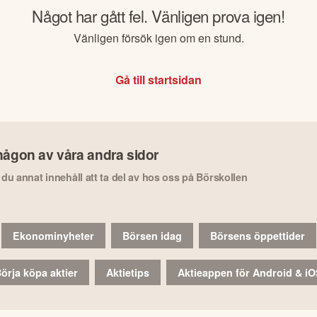
Något har gått fel. Vänligen prova igen!
Vänligen försök igen om en stund.
Gå till startsidan
någon av våra andra sidor
r du annat innehåll att ta del av hos oss på Börskollen
Ekonominyheter
Börsen idag
Börsens öppettider
örja köpa aktier
Aktietips
Aktieappen för Android & i