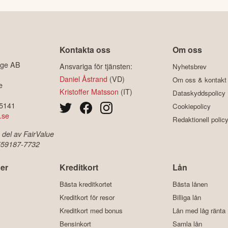
Kontakta oss
Om oss
ige AB
Ansvariga för tjänsten:
Nyhetsbrev
Daniel Åstrand
(VD)
Om oss & kontakt
e
Kristoffer Matsson
(IT)
Dataskyddspolicy
-5141
Cookiepolicy
.se
Redaktionell polic
 del av FairValue
 559187-7732
er
Kreditkort
Lån
Bästa kreditkortet
Bästa lånen
Kreditkort för resor
Billiga lån
Kreditkort med bonus
Lån med låg ränta
Bensinkort
Samla lån