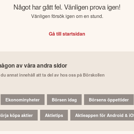
Något har gått fel. Vänligen prova igen!
Vänligen försök igen om en stund.
Gå till startsidan
någon av våra andra sidor
r du annat innehåll att ta del av hos oss på Börskollen
Ekonominyheter
Börsen idag
Börsens öppettider
örja köpa aktier
Aktietips
Aktieappen för Android & i