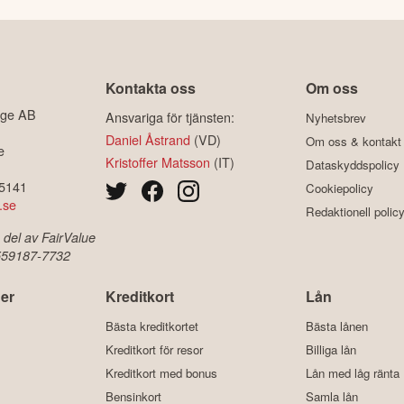
Kontakta oss
Om oss
ige AB
Ansvariga för tjänsten:
Nyhetsbrev
Daniel Åstrand
(VD)
Om oss & kontakt
e
Kristoffer Matsson
(IT)
Dataskyddspolicy
-5141
Cookiepolicy
.se
Redaktionell polic
 del av FairValue
 559187-7732
er
Kreditkort
Lån
Bästa kreditkortet
Bästa lånen
Kreditkort för resor
Billiga lån
Kreditkort med bonus
Lån med låg ränta
Bensinkort
Samla lån