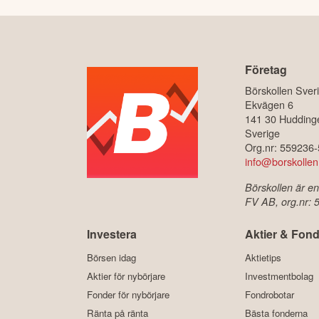
Företag
Börskollen Sver
Ekvägen 6
141 30 Hudding
Sverige
Org.nr: 559236
info@borskollen
Börskollen är en
FV AB, org.nr:
Investera
Aktier & Fond
Börsen idag
Aktietips
Aktier för nybörjare
Investmentbolag
Fonder för nybörjare
Fondrobotar
Ränta på ränta
Bästa fonderna