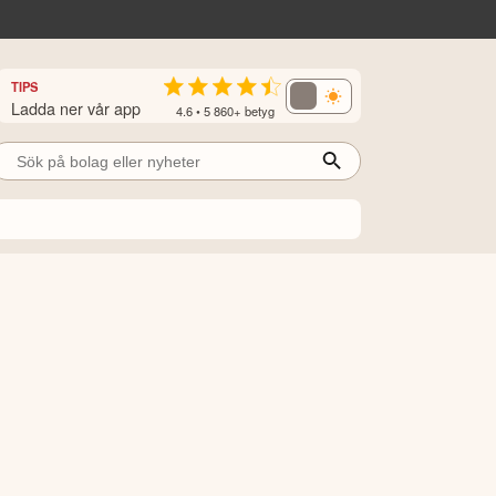
TIPS
Ladda ner vår app
4.6 • 5 860+ betyg