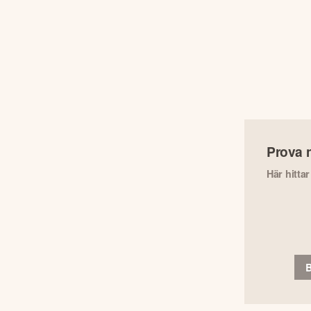
Prova 
Här hitta
B