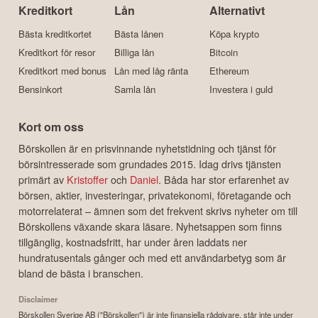
Kreditkort
Lån
Alternativt
Bästa kreditkortet
Bästa lånen
Köpa krypto
Kreditkort för resor
Billiga lån
Bitcoin
Kreditkort med bonus
Lån med låg ränta
Ethereum
Bensinkort
Samla lån
Investera i guld
Kort om oss
Börskollen är en prisvinnande nyhetstidning och tjänst för
börsintresserade som grundades 2015. Idag drivs tjänsten
primärt av
Kristoffer
och
Daniel
. Båda har stor erfarenhet av
börsen, aktier, investeringar, privatekonomi, företagande och
motorrelaterat – ämnen som det frekvent skrivs nyheter om till
Börskollens växande skara läsare. Nyhetsappen som finns
tillgänglig, kostnadsfritt, har under åren laddats ner
hundratusentals gånger och med ett användarbetyg som är
bland de bästa i branschen.
Disclaimer
Börskollen Sverige AB ("Börskollen") är inte finansiella rådgivare, står inte under