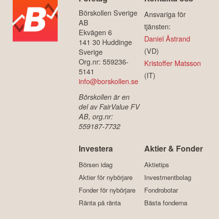
Börskollen Sverige
Ansvariga för
AB
tjänsten:
Ekvägen 6
Daniel Åstrand
141 30 Huddinge
(VD)
Sverige
Org.nr: 559236-
Kristoffer Matsson
5141
(IT)
info@borskollen.se
Börskollen är en
del av FairValue FV
AB, org.nr:
559187-7732
Investera
Aktier & Fonder
Börsen idag
Aktietips
Aktier för nybörjare
Investmentbolag
Fonder för nybörjare
Fondrobotar
Ränta på ränta
Bästa fonderna