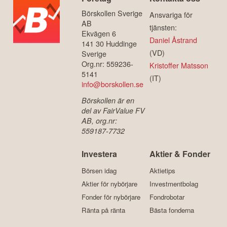
Börskollen Sverige
Ansvariga för
AB
tjänsten:
Ekvägen 6
Daniel Åstrand
141 30 Huddinge
(VD)
Sverige
Org.nr: 559236-
Kristoffer Matsson
5141
(IT)
info@borskollen.se
Börskollen är en
del av FairValue FV
AB, org.nr:
559187-7732
Investera
Aktier & Fonder
Börsen idag
Aktietips
Aktier för nybörjare
Investmentbolag
Fonder för nybörjare
Fondrobotar
Ränta på ränta
Bästa fonderna