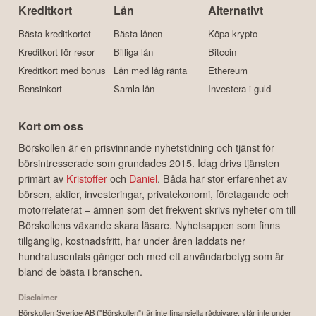
Kreditkort
Lån
Alternativt
Bästa kreditkortet
Bästa lånen
Köpa krypto
Kreditkort för resor
Billiga lån
Bitcoin
Kreditkort med bonus
Lån med låg ränta
Ethereum
Bensinkort
Samla lån
Investera i guld
Kort om oss
Börskollen är en prisvinnande nyhetstidning och tjänst för
börsintresserade som grundades 2015. Idag drivs tjänsten
primärt av
Kristoffer
och
Daniel
. Båda har stor erfarenhet av
börsen, aktier, investeringar, privatekonomi, företagande och
motorrelaterat – ämnen som det frekvent skrivs nyheter om till
Börskollens växande skara läsare. Nyhetsappen som finns
tillgänglig, kostnadsfritt, har under åren laddats ner
hundratusentals gånger och med ett användarbetyg som är
bland de bästa i branschen.
Disclaimer
Börskollen Sverige AB ("Börskollen") är inte finansiella rådgivare, står inte under