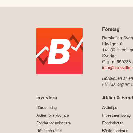
Företag
Börskollen Sver
Ekvägen 6
141 30 Hudding
Sverige
Org.nr: 559236
info@borskollen
Börskollen är en
FV AB, org.nr:
Investera
Aktier & Fond
Börsen idag
Aktietips
Aktier för nybörjare
Investmentbolag
Fonder för nybörjare
Fondrobotar
Ränta på ränta
Bästa fonderna