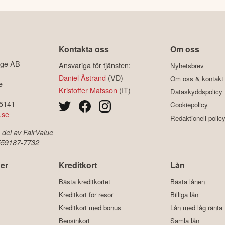
Kontakta oss
Om oss
ige AB
Ansvariga för tjänsten:
Nyhetsbrev
Daniel Åstrand
(VD)
Om oss & kontakt
e
Kristoffer Matsson
(IT)
Dataskyddspolicy
-5141
Cookiepolicy
.se
Redaktionell polic
 del av FairValue
 559187-7732
er
Kreditkort
Lån
Bästa kreditkortet
Bästa lånen
Kreditkort för resor
Billiga lån
Kreditkort med bonus
Lån med låg ränta
Bensinkort
Samla lån