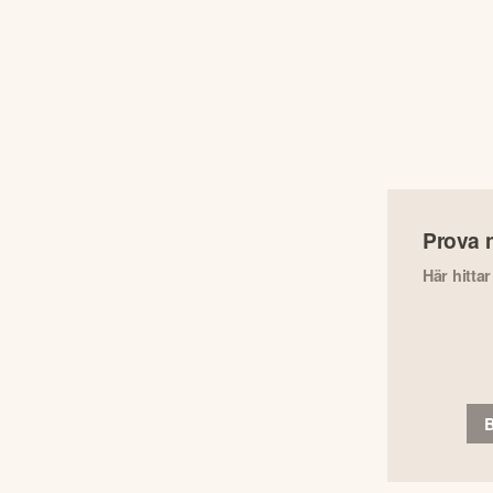
Prova 
Här hitta
B