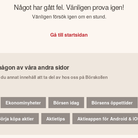
Något har gått fel. Vänligen prova igen!
Vänligen försök igen om en stund.
Gå till startsidan
någon av våra andra sidor
r du annat innehåll att ta del av hos oss på Börskollen
Ekonominyheter
Börsen idag
Börsens öppettider
örja köpa aktier
Aktietips
Aktieappen för Android & i