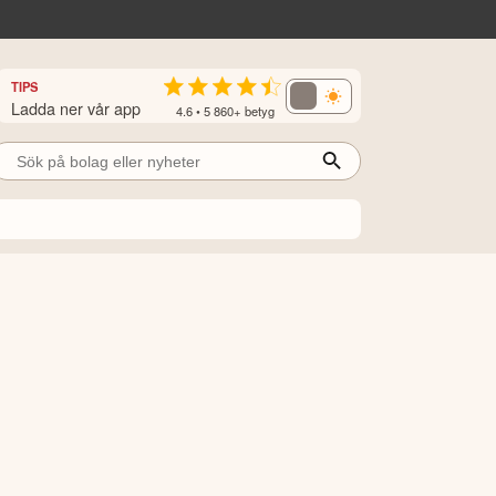
TIPS
Ladda ner vår app
4.6 • 5 860+ betyg