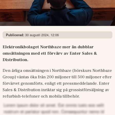
30 augusti 2024, 12:06
Publicerad:
Elektronikbolaget Northbaze mer än dubblar 
omsättningen med ett förvärv av Enter Sales & 
Distribution.
Den årliga omsättningen i Northbaze (börskurs Northbaze 
Group) väntas öka från 200 miljoner till 500 miljoner efter 
förvärvet genomförts, enligt ett pressmeddelande. Enter 
Sales & Distribution inriktar sig på grossistförsäljning av 
refurbish-telefoner och mobila tillbehör.
Lorem ipsum dolor sit amet. Est omnis iusto eos velit
nostrum et pariatur quod non. Consequuntur nemo id