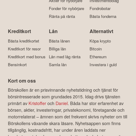
Aktier för nybörjare
Investmentbolag
Fonder för nybörjare
Fondrobotar
Ränta på ränta
Bästa fonderna
Kreditkort
Lån
Alternativt
Bästa kreditkortet
Bästa lånen
Köpa krypto
Kreditkort för resor
Billiga lån
Bitcoin
Kreditkort med bonus
Lån med låg ränta
Ethereum
Bensinkort
Samla lån
Investera i guld
Kort om oss
Börskollen är en prisvinnande nyhetstidning och tjänst för
börsintresserade som grundades 2015. Idag drivs tjänsten
primärt av
Kristoffer
och
Daniel
. Båda har stor erfarenhet av
börsen, aktier, investeringar, privatekonomi, företagande och
motorrelaterat – ämnen som det frekvent skrivs nyheter om till
Börskollens växande skara läsare. Nyhetsappen som finns
tillgänglig, kostnadsfritt, har under åren laddats ner