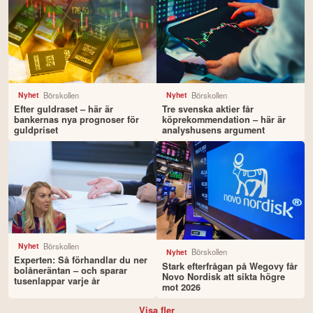
Börskollen
Börskollen
Nyhet
Nyhet
Efter guldraset – här är
Tre svenska aktier får
bankernas nya prognoser för
köprekommendation – här är
guldpriset
analyshusens argument
Börskollen
Nyhet
Börskollen
Nyhet
Experten: Så förhandlar du ner
Stark efterfrågan på Wegovy får
bolåneräntan – och sparar
Novo Nordisk att sikta högre
tusenlappar varje år
mot 2026
Visa fler