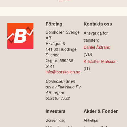
Företag
Kontakta oss
Börskollen Sverige
Ansvariga för
AB
tjänsten:
Ekvägen 6
Daniel Åstrand
141 30 Huddinge
(VD)
Sverige
Org.nr: 559236-
Kristoffer Matsson
5141
(IT)
info@borskollen.se
Börskollen är en
del av FairValue FV
AB, org.nr:
559187-7732
Investera
Aktier & Fonder
Börsen idag
Aktietips