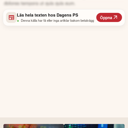
dolores tempora ut quis quis eum.
Läs hela texten hos
Dagens PS
Öppna
•
Denna källa har få eller inga artiklar bakom betalvägg