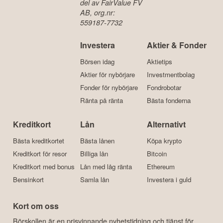
del av FairValue FV
AB, org.nr:
559187-7732
Investera
Aktier & Fonder
Börsen idag
Aktietips
Aktier för nybörjare
Investmentbolag
Fonder för nybörjare
Fondrobotar
Ränta på ränta
Bästa fonderna
Kreditkort
Lån
Alternativt
Bästa kreditkortet
Bästa lånen
Köpa krypto
Kreditkort för resor
Billiga lån
Bitcoin
Kreditkort med bonus
Lån med låg ränta
Ethereum
Bensinkort
Samla lån
Investera i guld
Kort om oss
Börskollen är en prisvinnande nyhetstidning och tjänst för