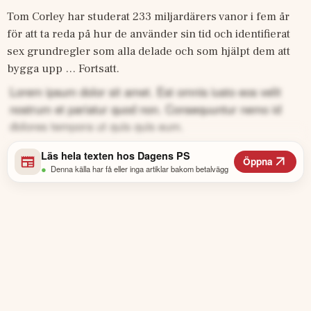
Tom Corley har studerat 233 miljardärers vanor i fem år 
för att ta reda på hur de använder sin tid och identifierat 
sex grundregler som alla delade och som hjälpt dem att 
bygga upp … Fortsatt. 
Lorem ipsum dolor sit amet. Est omnis iusto eos velit
nostrum et pariatur quod non. Consequuntur nemo id
dolores tempora ut quis quis eum.
Läs hela texten hos
Dagens PS
Öppna
•
Denna källa har få eller inga artiklar bakom betalvägg