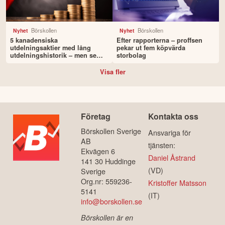
Börskollen
Börskollen
Nyhet
Nyhet
5 kanadensiska
Efter rapporterna – proffsen
utdelningsaktier med lång
pekar ut fem köpvärda
utdelningshistorik – men se
storbolag
upp för riskerna
Visa fler
Företag
Kontakta oss
Börskollen Sverige
Ansvariga för
AB
tjänsten:
Ekvägen 6
Daniel Åstrand
141 30 Huddinge
(VD)
Sverige
Org.nr: 559236-
Kristoffer Matsson
5141
(IT)
info@borskollen.se
Börskollen är en