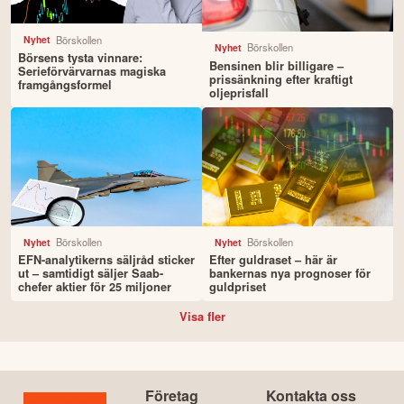
Börskollen
Nyhet
Börskollen
Nyhet
Börsens tysta vinnare:
Bensinen blir billigare –
Serieförvärvarnas magiska
prissänkning efter kraftigt
framgångsformel
oljeprisfall
Börskollen
Börskollen
Nyhet
Nyhet
EFN-analytikerns säljråd sticker
Efter guldraset – här är
ut – samtidigt säljer Saab-
bankernas nya prognoser för
chefer aktier för 25 miljoner
guldpriset
Visa fler
Företag
Kontakta oss