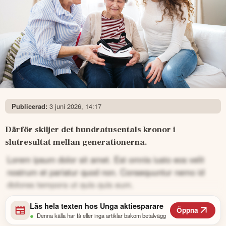
3 juni 2026, 14:17
Publicerad:
Därför skiljer det hundratusentals kronor i 
slutresultat mellan generationerna.
Lorem ipsum dolor sit amet. Est omnis iusto eos velit
nostrum et pariatur quod non. Consequuntur nemo id
dolores tempora ut quis quis eum.
Läs hela texten hos
Unga aktiesparare
Öppna
•
Denna källa har få eller inga artiklar bakom betalvägg