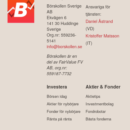
Börskollen Sverige
Ansvariga för
AB
tjänsten:
Ekvägen 6
Daniel Åstrand
141 30 Huddinge
(VD)
Sverige
Org.nr: 559236-
Kristoffer Matsson
5141
(IT)
info@borskollen.se
Börskollen är en
del av FairValue FV
AB, org.nr:
559187-7732
Investera
Aktier & Fonder
Börsen idag
Aktietips
Aktier för nybörjare
Investmentbolag
Fonder för nybörjare
Fondrobotar
Ränta på ränta
Bästa fonderna