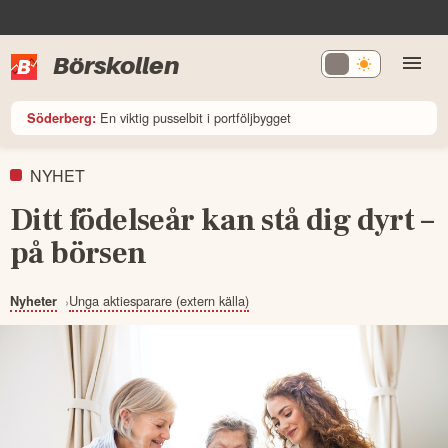
Börskollen
En viktig pusselbit i portföljbygget
Söderberg:
NYHET
Ditt födelseår kan stå dig dyrt –
på börsen
Unga aktiesparare (extern källa)
Nyheter