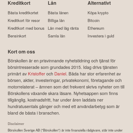
Kreditkort
Lån
Alternativt
Bästa kreditkortet
Bästa lånen
Köpa krypto
Kreditkort för resor
Billiga lån
Bitcoin
Kreditkort med bonus
Lån med låg ränta
Ethereum
Bensinkort
Samla lån
Investera i guld
Kort om oss
Börskollen är en prisvinnande nyhetstidning och tjänst för
börsintresserade som grundades 2015. Idag drivs tjänsten
primärt av
Kristoffer
och
Daniel
. Båda har stor erfarenhet av
börsen, aktier, investeringar, privatekonomi, företagande och
motorrelaterat – ämnen som det frekvent skrivs nyheter om till
Börskollens växande skara läsare. Nyhetsappen som finns
tillgänglig, kostnadsfritt, har under åren laddats ner
hundratusentals gånger och med ett användarbetyg som är
bland de bästa i branschen.
Disclaimer
Börskollen Sverige AB ("Börskollen") är inte finansiella rådgivare, står inte under