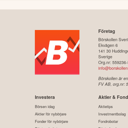
Företag
Börskollen Sver
Ekvägen 6
141 30 Hudding
Sverige
Org.nr: 559236
info@borskollen
Börskollen är en
FV AB, org.nr:
Investera
Aktier & Fond
Börsen idag
Aktietips
Aktier för nybörjare
Investmentbolag
Fonder för nybörjare
Fondrobotar