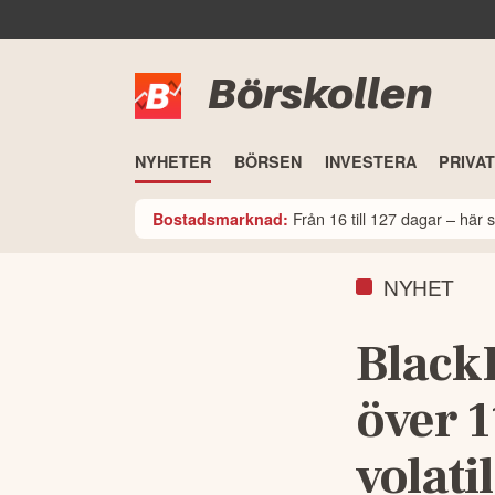
Börskollen
NYHETER
BÖRSEN
INVESTERA
PRIVA
Från 16 till 127 dagar – här
Bostadsmarknad:
NYHET
Black
över 1
volatil