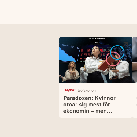
Börskollen
Nyhet
Paradoxen: Kvinnor
oroar sig mest för
ekonomin – men
investerar bäst