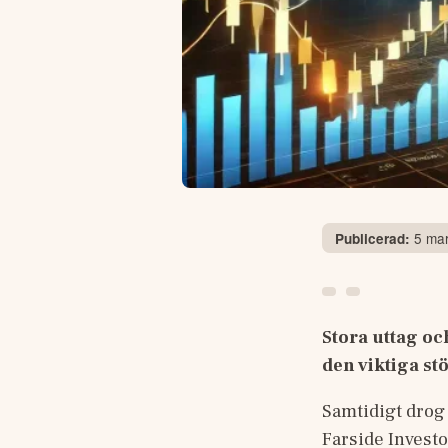
5 mar
Publicerad:
Stora uttag oc
den viktiga st
Samtidigt drog i
Farside Invest