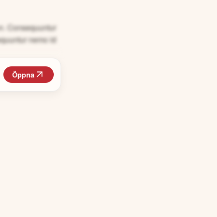
non. Consequuntur
equuntur nemo id
Öppna