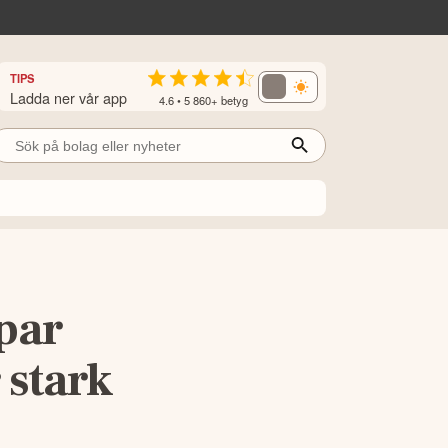
TIPS
Ladda ner vår app
4.6 • 5 860+ betyg
par
 stark