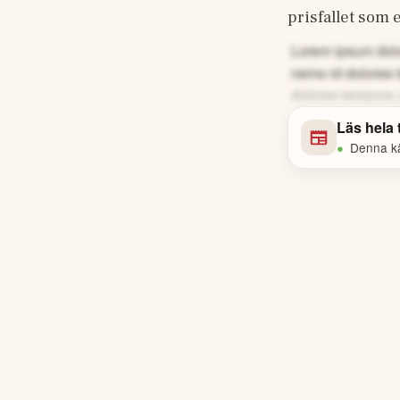
prisfallet som 
Lorem ipsum dolor
nemo id dolores 
dolores tempora 
Läs hela
•
Denna käl