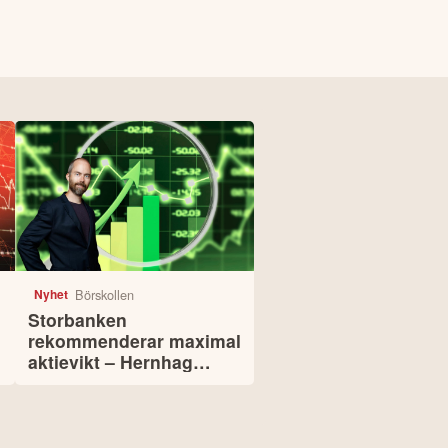
Börskollen
Nyhet
Storbanken
rekommenderar maximal
aktievikt – Hernhag
pekar ut svenska
köpcase