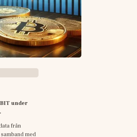
IBIT under 
.
ata från 
i samband med 