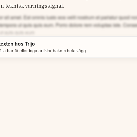
en teknisk varningssignal.
 sit amet. Est omnis iusto eos velit nostrum et pariatur quod 
tempora ut quis quis eum.
Porro dolore rem voluptas iste. Cons
ut quis quis eum
 texten hos
Trijo
la har få eller inga artiklar bakom betalvägg