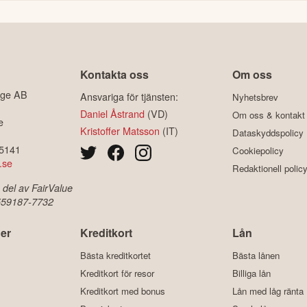
Kontakta oss
Om oss
ige AB
Ansvariga för tjänsten:
Nyhetsbrev
Daniel Åstrand
(VD)
Om oss & kontakt
e
Kristoffer Matsson
(IT)
Dataskyddspolicy
-5141
Cookiepolicy
.se
Redaktionell polic
 del av FairValue
 559187-7732
er
Kreditkort
Lån
Bästa kreditkortet
Bästa lånen
Kreditkort för resor
Billiga lån
Kreditkort med bonus
Lån med låg ränta