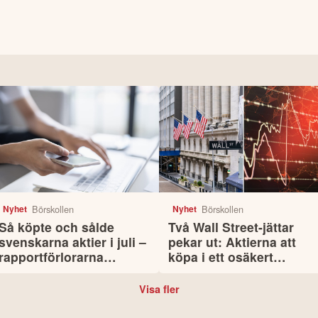
Börskollen
Börskollen
Nyhet
Nyhet
Så köpte och sålde
Två Wall Street-jättar
svenskarna aktier i juli –
pekar ut: Aktierna att
rapportförlorarna
köpa i ett osäkert
lockade mest
börsläge
Visa fler