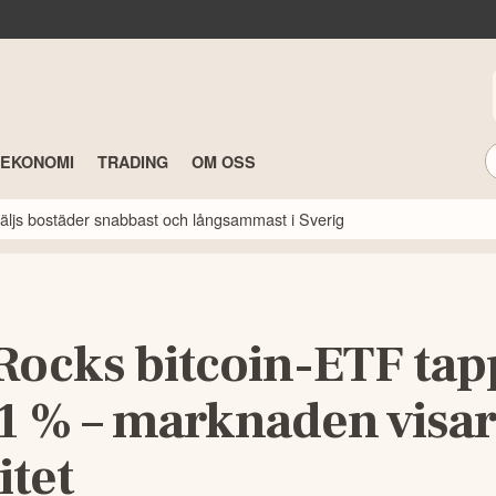
TEKONOMI
TRADING
OM OSS
 säljs bostäder snabbast och långsammast i Sverig
Rocks bitcoin-ETF tap
1 % – marknaden visar
itet