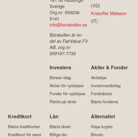
(VD)
Sverige
Org.nr: 559236-
Kristoffer Matsson
5141
(IT)
info@borskollen.se
Börskollen är en
del av FairValue FV
AB, org.nr:
559187-7732
Investera
Aktier & Fonder
Börsen idag
Aktietips
Aktier för nybörjare
Investmentbolag
Fonder för nybörjare
Fondrobotar
Ränta på ränta
Bästa fonderna
Kreditkort
Lån
Alternativt
Bästa kreditkortet
Bästa lånen
Köpa krypto
Kreditkort för resor
Billiga lån
Bitcoin