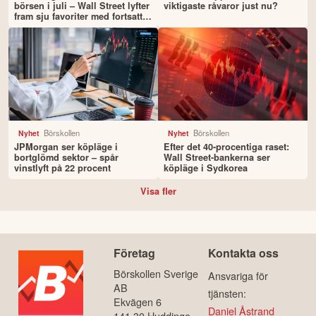
börsen i juli – Wall Street lyfter
viktigaste råvaror just nu?
fram sju favoriter med fortsatt
uppsida
Börskollen
Börskollen
Nyhet
Nyhet
JPMorgan ser köpläge i
Efter det 40-procentiga raset:
bortglömd sektor – spår
Wall Street-bankerna ser
vinstlyft på 22 procent
köpläge i Sydkorea
Visa fler
Företag
Kontakta oss
Börskollen Sverige
Ansvariga för
AB
tjänsten:
Ekvägen 6
Daniel Åstrand
141 30 Huddinge