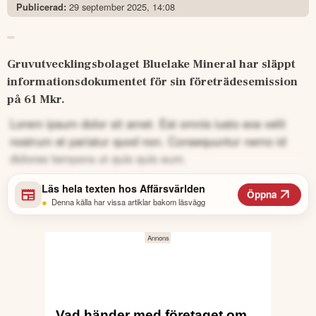
29 september 2025, 14:08
Publicerad:
Gruvutvecklingsbolaget Bluelake Mineral har släppt 
informationsdokumentet för sin företrädesemission 
på 61 Mkr.
Lorem ipsum dolor sit amet. Est omnis iusto eos velit
nostrum et pariatur quod non. Consequuntur nemo id
dolores tempora ut quis quis eum.
Läs hela texten hos
Affärsvärlden
Öppna
•
Denna källa har vissa artiklar bakom läsvägg