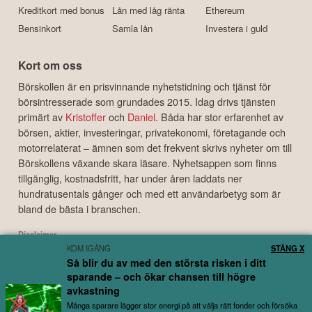
Kreditkort med bonus
Lån med låg ränta
Ethereum
Bensinkort
Samla lån
Investera i guld
Kort om oss
Börskollen är en prisvinnande nyhetstidning och tjänst för
börsintresserade som grundades 2015. Idag drivs tjänsten
primärt av
Kristoffer
och
Daniel
. Båda har stor erfarenhet av
börsen, aktier, investeringar, privatekonomi, företagande och
motorrelaterat – ämnen som det frekvent skrivs nyheter om till
Börskollens växande skara läsare. Nyhetsappen som finns
tillgänglig, kostnadsfritt, har under åren laddats ner
hundratusentals gånger och med ett användarbetyg som är
bland de bästa i branschen.
Disclaimer
KOM IGÅNG
STÄNG X
Börskollen Sverige AB ("Börskollen") är inte finansiella rådgivare, står inte under
Så blir du av med den största risken i ditt
finansinspektionens tillsyn och ger inga råd till dig. Detta innebär att
sparande – och ökar chansen till högre
investeringsbeslut baserade på information som direkt eller indirekt härrörande
från Börskollen eller personer med koppling till Börskollen, alltid fattas
avkastning
självständigt av investeraren. Börskollen frånsäger sig allt ansvar för eventuell
Många sparare lägger stor energi på att välja rätt fonder och försöka