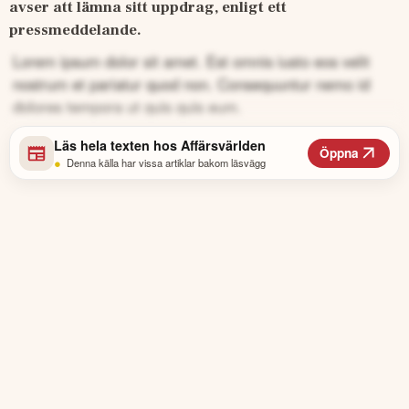
avser att lämna sitt uppdrag, enligt ett 
pressmeddelande.
Lorem ipsum dolor sit amet. Est omnis iusto eos velit
nostrum et pariatur quod non. Consequuntur nemo id
dolores tempora ut quis quis eum.
Läs hela texten hos
Affärsvärlden
Öppna
•
Denna källa har vissa artiklar bakom läsvägg