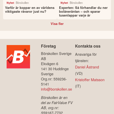
Börskollen
Börskollen
Nyhet
Nyhet
Varför är koppar en av världens
Experten: Så förhandlar du ner
viktigaste råvaror just nu?
bolåneräntan – och sparar
tusenlappar varje år
Visa fler
Företag
Kontakta oss
Börskollen Sverige
Ansvariga för
AB
tjänsten:
Ekvägen 6
Daniel Åstrand
141 30 Huddinge
(VD)
Sverige
Org.nr: 559236-
Kristoffer Matsson
5141
(IT)
info@borskollen.se
Börskollen är en
del av FairValue FV
AB, org.nr:
559187-7732