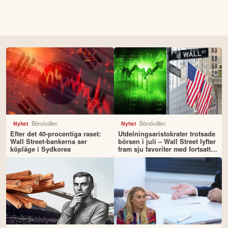
Börskollen
Börskollen
Nyhet
Nyhet
Efter det 40-procentiga raset:
Utdelningsaristokrater trotsade
Wall Street-bankerna ser
börsen i juli – Wall Street lyfter
köpläge i Sydkorea
fram sju favoriter med fortsatt
uppsida