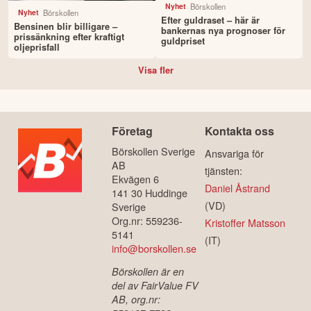
Börskollen
Nyhet
Börskollen
Nyhet
Efter guldraset – här är
Bensinen blir billigare –
bankernas nya prognoser för
prissänkning efter kraftigt
guldpriset
oljeprisfall
Visa fler
Företag
Kontakta oss
Börskollen Sverige
Ansvariga för
AB
tjänsten:
Ekvägen 6
Daniel Åstrand
141 30 Huddinge
(VD)
Sverige
Org.nr: 559236-
Kristoffer Matsson
5141
(IT)
info@borskollen.se