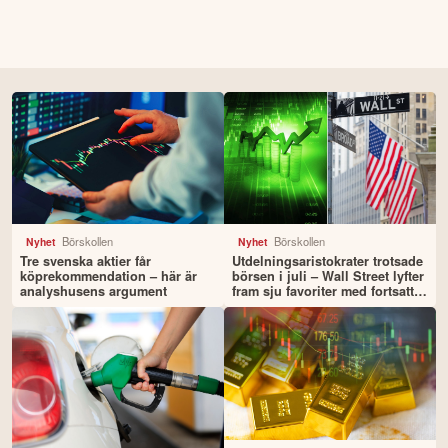
Börskollen
Börskollen
Nyhet
Nyhet
Tre svenska aktier får
Utdelningsaristokrater trotsade
köprekommendation – här är
börsen i juli – Wall Street lyfter
analyshusens argument
fram sju favoriter med fortsatt
uppsida