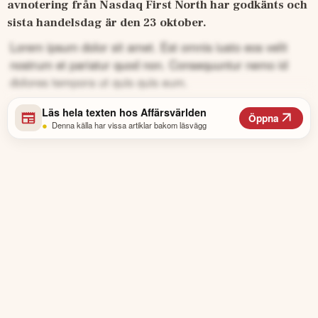
avnotering från Nasdaq First North har godkänts och 
sista handelsdag är den 23 oktober.
Lorem ipsum dolor sit amet. Est omnis iusto eos velit
nostrum et pariatur quod non. Consequuntur nemo id
dolores tempora ut quis quis eum.
Läs hela texten hos
Affärsvärlden
Öppna
•
Denna källa har vissa artiklar bakom läsvägg