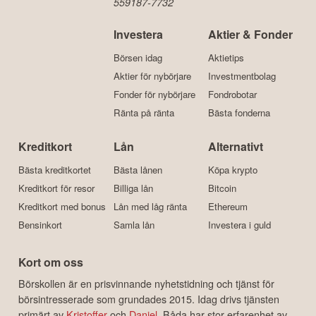
Börskollen är en
del av FairValue FV
AB, org.nr:
559187-7732
Investera
Aktier & Fonder
Börsen idag
Aktietips
Aktier för nybörjare
Investmentbolag
Fonder för nybörjare
Fondrobotar
Ränta på ränta
Bästa fonderna
Kreditkort
Lån
Alternativt
Bästa kreditkortet
Bästa lånen
Köpa krypto
Kreditkort för resor
Billiga lån
Bitcoin
Kreditkort med bonus
Lån med låg ränta
Ethereum
Bensinkort
Samla lån
Investera i guld
Kort om oss