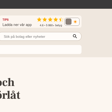
TIPS
Ladda ner vår app
4.6 • 5 860+ betyg
och
örlåt