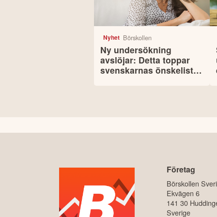
Börskollen
Nyhet
Ny undersökning
avslöjar: Detta toppar
svenskarnas önskelista
för hemmet
Företag
Börskollen Sver
Ekvägen 6
141 30 Hudding
Sverige