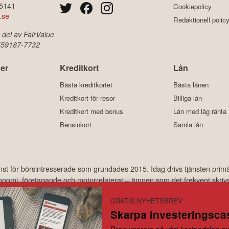
-5141
Cookiepolicy
.se
Redaktionell polic
 del av FairValue
 559187-7732
er
Kreditkort
Lån
Bästa kreditkortet
Bästa lånen
Kreditkort för resor
Billiga lån
Kreditkort med bonus
Lån med låg ränta
Bensinkort
Samla lån
änst för börsintresserade som grundades 2015. Idag drivs tjänsten prim
ekonomi, företagande och motorrelaterat – ämnen som det frekvent skriv
har under åren laddats ner hundratusentals gånger och med ett använda
GRATIS NYHETSBREV
Skarpa investeringscas
år inte under finansinspektionens tillsyn och ger inga råd till dig. Detta innebär att investeri
Prenumerera på vårt kostnadsfria ny