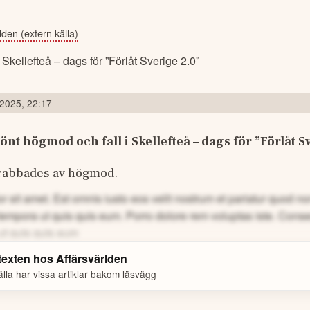
lden (extern källa)
 2025, 22:17
nt högmod och fall i Skellefteå – dags för ”Förlåt Sv
 drabbades av högmod.
 sit amet. Est omnis iusto eos velit nostrum et pariatur quod 
tempora ut quis quis eum.
Porro dolore rem voluptas iste. Cons
ut quis quis eum
 texten hos
Affärsvärlden
lla har vissa artiklar bakom läsvägg