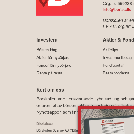
Org.nr: 559236
info@borskollen
Börskollen är en
FV AB, org.nr:
Investera
Aktier & Fond
Börsen idag
Aktietips
Aktier för nybörjare
Investmentbolag
Fonder för nybörjare
Fondrobotar
Ränta på ränta
Bästa fonderna
Kort om oss
Börskollen är en prisvinnande nyhetstidning och tj
erfarenhet av börsen, aktier, investeringar, privat
Nyhetsappen som finns tillgänglig, kostnadsfritt, 
Disclaimer
Börskollen Sverige AB ("Börskollen") är inte finansiella rådgivare, st