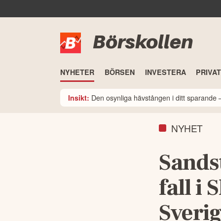
Börskollen
NYHETER
BÖRSEN
INVESTERA
PRIVA
Den osynliga hävstången i ditt sparande –
Insikt:
NYHET
Sands
fall i
Sverig