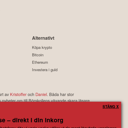
y
Alternativt
Köpa krypto
Bitcoin
Ethereum
Investera i guld
ärt av
Kristoffer
och
Daniel
. Båda har stor
s nyheter om till Börskollens växande skara läsare.
rbetyg som är bland de bästa i branschen.
STÄNG X
e – direkt i din inkorg
ngsbeslut baserade på information som direkt eller indirekt härrörande
hetsbrev där vi varje vecka väljer ut de mest läsvärda uppslagen