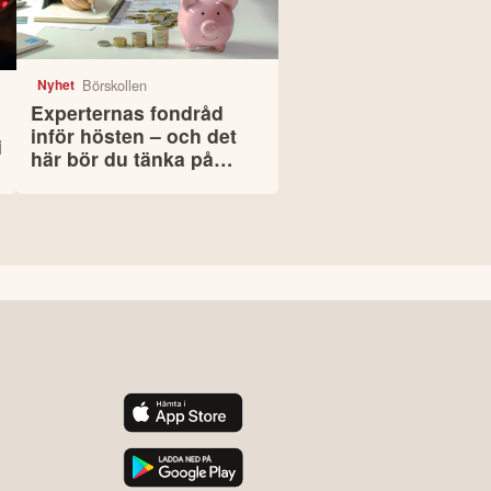
Börskollen
Nyhet
Experternas fondråd
inför hösten – och det
i
här bör du tänka på
innan du väljer fonder