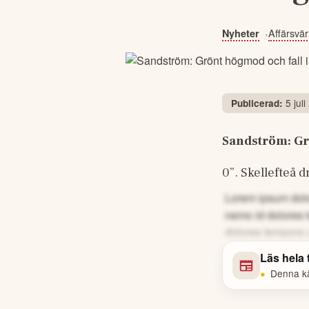
Affärsvär
Nyheter
5 juli
Publicerad:
Sandström: Grö
0”. Skellefteå
Lorem ipsum dolor
nemo id dolores 
dolores tempora 
Läs hela
•
Denna kä