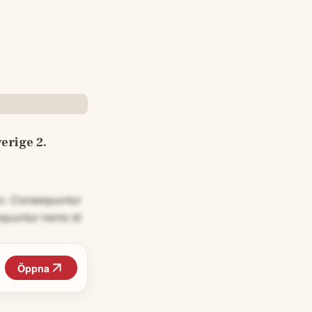
erige 2.
non. Consequuntur
equuntur nemo id
Öppna