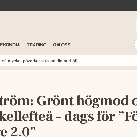
TEKONOMI
TRADING
OM OSS
 så mycket påverkar valutan din portfölj
tröm: Grönt högmod 
 Skellefteå – dags för ”F
e 2.0”