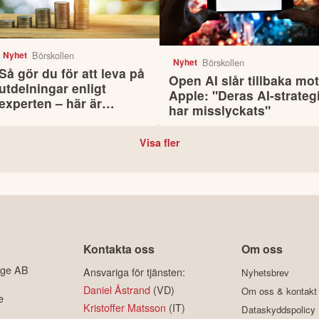
Börskollen
Nyhet
Börskollen
Nyhet
Så gör du för att leva på
Open AI slår tillbaka mot
utdelningar enligt
Apple: "Deras AI-strateg
experten – här är
har misslyckats"
bolagen som kan lägga
grunden
Visa fler
Kontakta oss
Om oss
ige AB
Ansvariga för tjänsten:
Nyhetsbrev
Daniel Åstrand
(VD)
Om oss & kontakt
e
Kristoffer Matsson
(IT)
Dataskyddspolicy