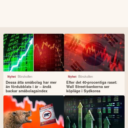
Börskollen
Börskollen
Nyhet
Nyhet
Dessa åtta småbolag har mer
Efter det 40-procentiga raset:
än fördubblats i år – ändå
Wall Street-bankerna ser
backar småbolagsindex
köpläge i Sydkorea