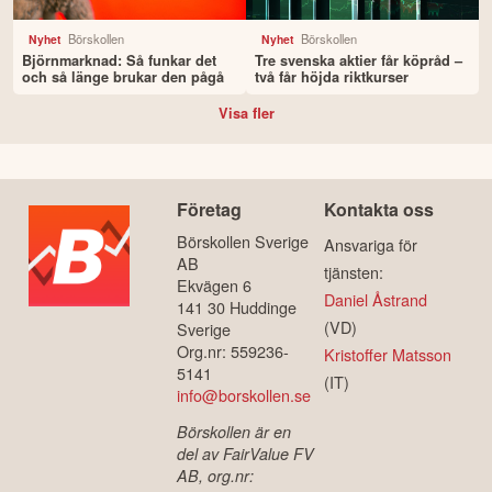
Börskollen
Börskollen
Nyhet
Nyhet
Björnmarknad: Så funkar det
Tre svenska aktier får köpråd –
och så länge brukar den pågå
två får höjda riktkurser
Visa fler
Företag
Kontakta oss
Börskollen Sverige
Ansvariga för
AB
tjänsten:
Ekvägen 6
Daniel Åstrand
141 30 Huddinge
(VD)
Sverige
Org.nr: 559236-
Kristoffer Matsson
5141
(IT)
info@borskollen.se
Börskollen är en
del av FairValue FV
AB, org.nr: