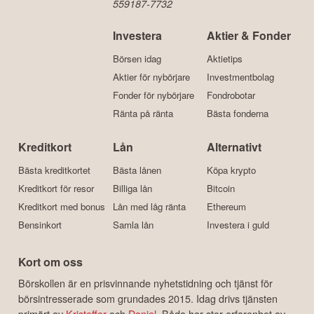
559187-7732
Investera
Aktier & Fonder
Börsen idag
Aktietips
Aktier för nybörjare
Investmentbolag
Fonder för nybörjare
Fondrobotar
Ränta på ränta
Bästa fonderna
Kreditkort
Lån
Alternativt
Bästa kreditkortet
Bästa lånen
Köpa krypto
Kreditkort för resor
Billiga lån
Bitcoin
Kreditkort med bonus
Lån med låg ränta
Ethereum
Bensinkort
Samla lån
Investera i guld
Kort om oss
Börskollen är en prisvinnande nyhetstidning och tjänst för
börsintresserade som grundades 2015. Idag drivs tjänsten
primärt av
Kristoffer
och
Daniel
. Båda har stor erfarenhet av