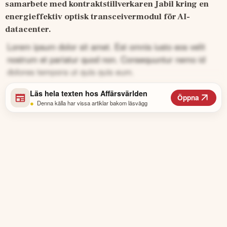
samarbete med kontraktstillverkaren Jabil kring en 
energieffektiv optisk transceivermodul för AI-
datacenter.
Lorem ipsum dolor sit amet. Est omnis iusto eos velit
nostrum et pariatur quod non. Consequuntur nemo id
dolores tempora ut quis quis eum.
Läs hela texten hos
Affärsvärlden
Öppna
•
Denna källa har vissa artiklar bakom läsvägg