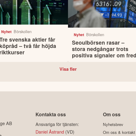
Börskollen
Nyhet
Börskollen
Nyhet
Tre svenska aktier får
Seoulbörsen rasar –
köpråd – två får höjda
stora nedgångar trots
riktkurser
positiva signaler om fre
Visa fler
Kontakta oss
Om oss
ige AB
Ansvariga för tjänsten:
Nyhetsbrev
Daniel Åstrand
(VD)
Om oss & kontakt
e