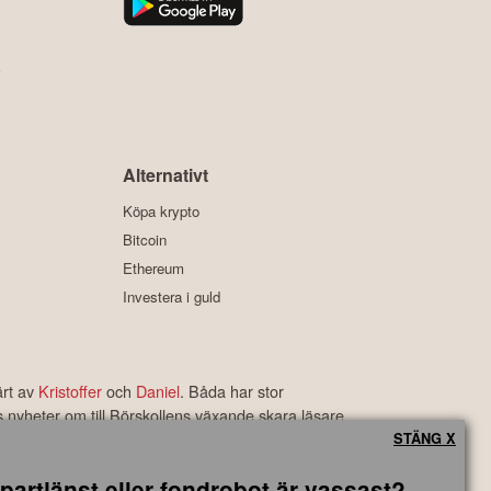
y
Alternativt
Köpa krypto
Bitcoin
Ethereum
Investera i guld
ärt av
Kristoffer
och
Daniel
. Båda har stor
s nyheter om till Börskollens växande skara läsare.
rbetyg som är bland de bästa i branschen.
STÄNG X
partjänst eller fondrobot är vassast?