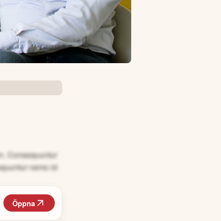
non. Consequuntur
equuntur nemo id
Öppna