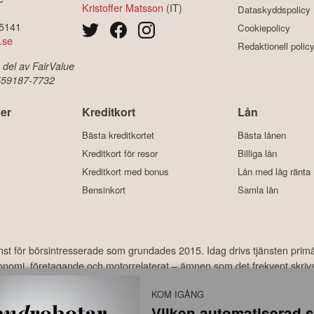
Kristoffer Matsson
(IT)
Dataskyddspolicy
-5141
Cookiepolicy
.se
Redaktionell polic
 del av FairValue
 559187-7732
er
Kreditkort
Lån
Bästa kreditkortet
Bästa lånen
Kreditkort för resor
Billiga lån
Kreditkort med bonus
Lån med låg ränta
Bensinkort
Samla lån
änst för börsintresserade som grundades 2015. Idag drivs tjänsten prim
ekonomi, företagande och motorrelaterat – ämnen som det frekvent skriv
har under åren laddats ner hundratusentals gånger och med ett använda
KOM IGÅNG
Vilken automatiserad s