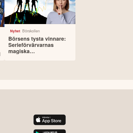
Börskollen
Nyhet
Börsens tysta vinnare:
Serieförvärvarnas
magiska
d
framgångsformel