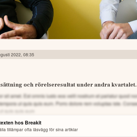
gusti 2022, 08:35
ättning och rörelseresultat under andra kvartalet.
 sit amet. Est omnis iusto eos velit nostrum et pariatur quod 
tempora ut quis quis eum.
Porro dolore rem voluptas iste. Cons
ut quis quis eum
 texten hos
Breakit
la tillämpar ofta läsvägg för sina artiklar