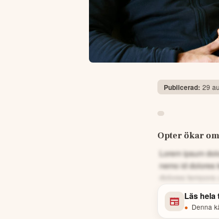
29 au
Publicerad:
Opter ökar oms
Lorem ipsum dolor
nemo id dolores 
dolores tempora 
Läs hela
•
Denna käl