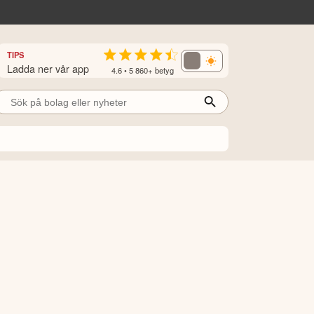
TIPS
Ladda ner vår app
4.6 • 5 860+ betyg