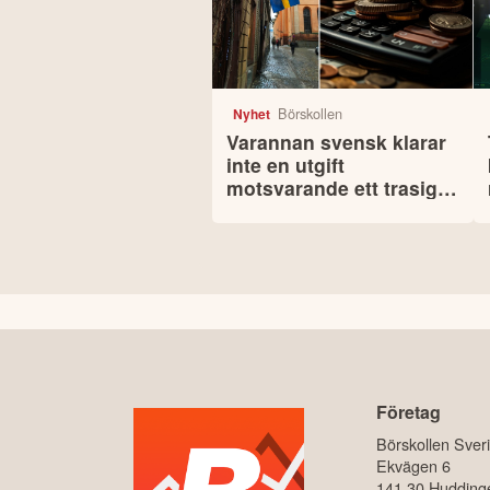
Börskollen
Nyhet
Varannan svensk klarar
inte en utgift
motsvarande ett trasigt
kylskåp
Företag
Börskollen Sver
Ekvägen 6
141 30 Hudding