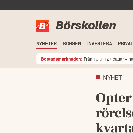
Börskollen
NYHETER
BÖRSEN
INVESTERA
PRIVA
Från 16 till 127 dagar – 
Bostadsmarknaden:
NYHET
Opter
rörel
kvarta