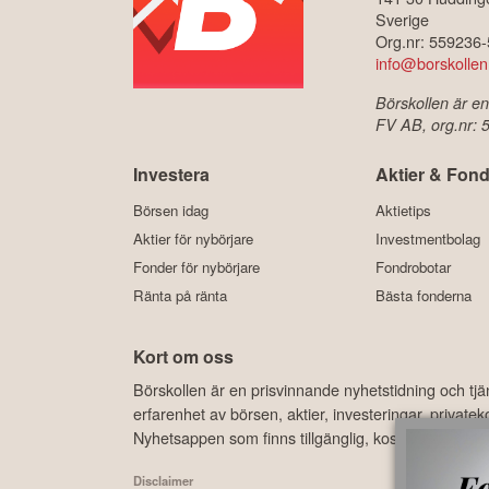
Sverige
Org.nr: 559236
info@borskollen
Börskollen är en
FV AB, org.nr:
Investera
Aktier & Fond
Börsen idag
Aktietips
Aktier för nybörjare
Investmentbolag
Fonder för nybörjare
Fondrobotar
Ränta på ränta
Bästa fonderna
Kort om oss
Börskollen är en prisvinnande nyhetstidning och tj
erfarenhet av börsen, aktier, investeringar, privat
Nyhetsappen som finns tillgänglig, kostnadsfritt, 
Disclaimer