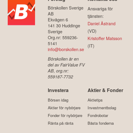
Börskollen Sverige
Ansvariga för
AB
tjänsten:
Ekvägen 6
Daniel Åstrand
141 30 Huddinge
(VD)
Sverige
Org.nr: 559236-
Kristoffer Matsson
5141
(IT)
info@borskollen.se
Börskollen är en
del av FairValue FV
AB, org.nr:
559187-7732
Investera
Aktier & Fonder
Börsen idag
Aktietips
Aktier för nybörjare
Investmentbolag
Fonder för nybörjare
Fondrobotar
Ränta på ränta
Bästa fonderna