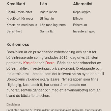
Kreditkort
Lån
Alternativt
Bästa kreditkortet
Bästa lånen
Köpa krypto
Kreditkort för resor
Billiga lån
Bitcoin
Kreditkort med bonus
Lån med låg ränta
Ethereum
Bensinkort
Samla lån
Investera i guld
Kort om oss
Börskollen är en prisvinnande nyhetstidning och tjänst för
börsintresserade som grundades 2015. Idag drivs tjänsten
primärt av
Kristoffer
och
Daniel
. Båda har stor erfarenhet av
börsen, aktier, investeringar, privatekonomi, företagande och
motorrelaterat – ämnen som det frekvent skrivs nyheter om till
Börskollens växande skara läsare. Nyhetsappen som finns
tillgänglig, kostnadsfritt, har under åren laddats ner
hundratusentals gånger och med ett användarbetyg som är
bland de bästa i branschen.
Disclaimer
Börskollen Sverige AB ("Börskollen") är inte finansiella rådgivare, står inte under