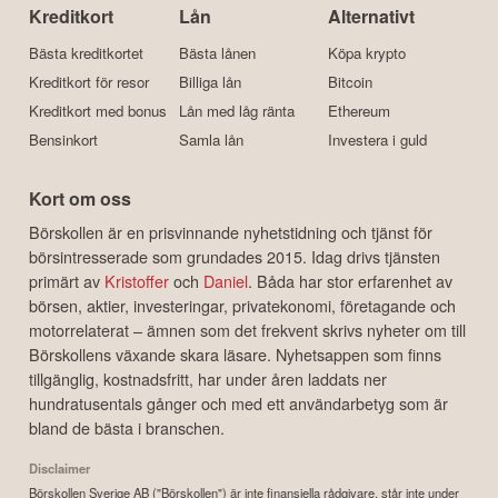
Kreditkort
Lån
Alternativt
Bästa kreditkortet
Bästa lånen
Köpa krypto
Kreditkort för resor
Billiga lån
Bitcoin
Kreditkort med bonus
Lån med låg ränta
Ethereum
Bensinkort
Samla lån
Investera i guld
Kort om oss
Börskollen är en prisvinnande nyhetstidning och tjänst för
börsintresserade som grundades 2015. Idag drivs tjänsten
primärt av
Kristoffer
och
Daniel
. Båda har stor erfarenhet av
börsen, aktier, investeringar, privatekonomi, företagande och
motorrelaterat – ämnen som det frekvent skrivs nyheter om till
Börskollens växande skara läsare. Nyhetsappen som finns
tillgänglig, kostnadsfritt, har under åren laddats ner
hundratusentals gånger och med ett användarbetyg som är
bland de bästa i branschen.
Disclaimer
Börskollen Sverige AB ("Börskollen") är inte finansiella rådgivare, står inte under