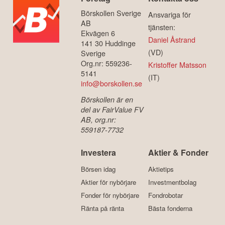
Börskollen Sverige
Ansvariga för
AB
tjänsten:
Ekvägen 6
Daniel Åstrand
141 30 Huddinge
(VD)
Sverige
Org.nr: 559236-
Kristoffer Matsson
5141
(IT)
info@borskollen.se
Börskollen är en
del av FairValue FV
AB, org.nr:
559187-7732
Investera
Aktier & Fonder
Börsen idag
Aktietips
Aktier för nybörjare
Investmentbolag
Fonder för nybörjare
Fondrobotar
Ränta på ränta
Bästa fonderna