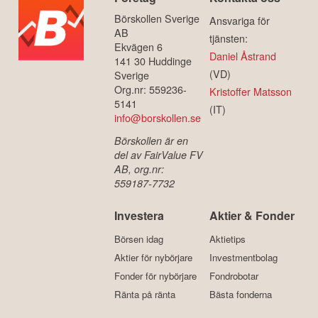
Börskollen Sverige
Ansvariga för
AB
tjänsten:
Ekvägen 6
Daniel Åstrand
141 30 Huddinge
(VD)
Sverige
Org.nr: 559236-
Kristoffer Matsson
5141
(IT)
info@borskollen.se
Börskollen är en
del av FairValue FV
AB, org.nr:
559187-7732
Investera
Aktier & Fonder
Börsen idag
Aktietips
Aktier för nybörjare
Investmentbolag
Fonder för nybörjare
Fondrobotar
Ränta på ränta
Bästa fonderna