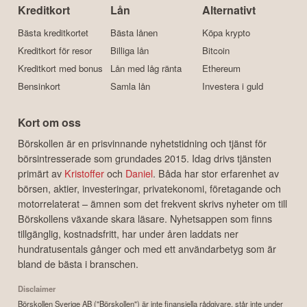
Kreditkort
Lån
Alternativt
Bästa kreditkortet
Bästa lånen
Köpa krypto
Kreditkort för resor
Billiga lån
Bitcoin
Kreditkort med bonus
Lån med låg ränta
Ethereum
Bensinkort
Samla lån
Investera i guld
Kort om oss
Börskollen är en prisvinnande nyhetstidning och tjänst för
börsintresserade som grundades 2015. Idag drivs tjänsten
primärt av
Kristoffer
och
Daniel
. Båda har stor erfarenhet av
börsen, aktier, investeringar, privatekonomi, företagande och
motorrelaterat – ämnen som det frekvent skrivs nyheter om till
Börskollens växande skara läsare. Nyhetsappen som finns
tillgänglig, kostnadsfritt, har under åren laddats ner
hundratusentals gånger och med ett användarbetyg som är
bland de bästa i branschen.
Disclaimer
Börskollen Sverige AB ("Börskollen") är inte finansiella rådgivare, står inte under