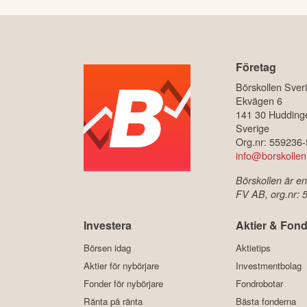
Företag
Börskollen Sver
Ekvägen 6
141 30 Hudding
Sverige
Org.nr: 559236
info@borskollen
Börskollen är en
FV AB, org.nr:
Investera
Aktier & Fond
Börsen idag
Aktietips
Aktier för nybörjare
Investmentbolag
Fonder för nybörjare
Fondrobotar
Ränta på ränta
Bästa fonderna