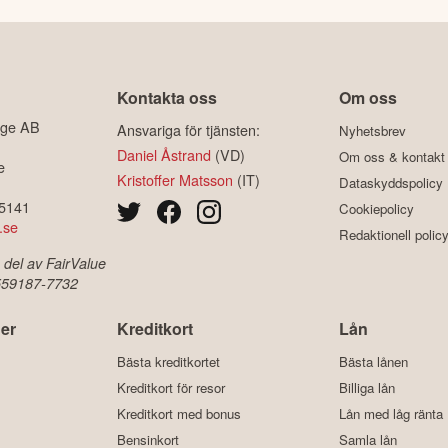
Kontakta oss
Om oss
ige AB
Ansvariga för tjänsten:
Nyhetsbrev
Daniel Åstrand
(VD)
Om oss & kontakt
e
Kristoffer Matsson
(IT)
Dataskyddspolicy
-5141
Cookiepolicy
.se
Redaktionell polic
 del av FairValue
 559187-7732
er
Kreditkort
Lån
Bästa kreditkortet
Bästa lånen
Kreditkort för resor
Billiga lån
Kreditkort med bonus
Lån med låg ränta
Bensinkort
Samla lån