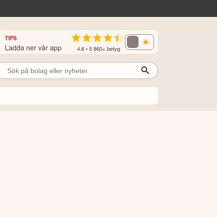
TIPS
Ladda ner vår app
4.6 • 5 860+ betyg