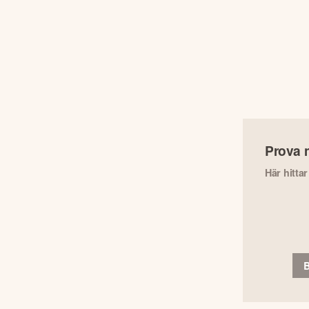
Prova 
Här hitta
B