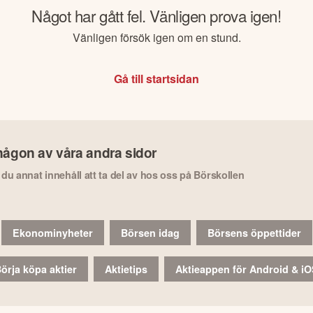
Något har gått fel. Vänligen prova igen!
Vänligen försök igen om en stund.
Gå till startsidan
någon av våra andra sidor
r du annat innehåll att ta del av hos oss på Börskollen
Ekonominyheter
Börsen idag
Börsens öppettider
örja köpa aktier
Aktietips
Aktieappen för Android & i