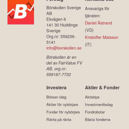
Börskollen Sverige
Ansvariga för
AB
tjänsten:
Ekvägen 6
Daniel Åstrand
141 30 Huddinge
(VD)
Sverige
Org.nr: 559236-
Kristoffer Matsson
5141
(IT)
info@borskollen.se
Börskollen är en
del av FairValue FV
AB, org.nr:
559187-7732
Investera
Aktier & Fonder
Börsen idag
Aktietips
Aktier för nybörjare
Investmentbolag
Fonder för nybörjare
Fondrobotar
Ränta på ränta
Bästa fonderna