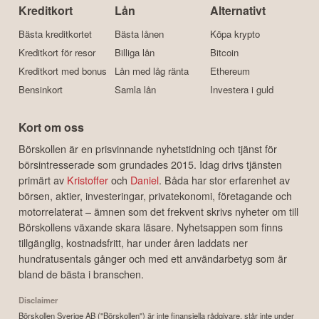
Kreditkort
Lån
Alternativt
Bästa kreditkortet
Bästa lånen
Köpa krypto
Kreditkort för resor
Billiga lån
Bitcoin
Kreditkort med bonus
Lån med låg ränta
Ethereum
Bensinkort
Samla lån
Investera i guld
Kort om oss
Börskollen är en prisvinnande nyhetstidning och tjänst för
börsintresserade som grundades 2015. Idag drivs tjänsten
primärt av
Kristoffer
och
Daniel
. Båda har stor erfarenhet av
börsen, aktier, investeringar, privatekonomi, företagande och
motorrelaterat – ämnen som det frekvent skrivs nyheter om till
Börskollens växande skara läsare. Nyhetsappen som finns
tillgänglig, kostnadsfritt, har under åren laddats ner
hundratusentals gånger och med ett användarbetyg som är
bland de bästa i branschen.
Disclaimer
Börskollen Sverige AB ("Börskollen") är inte finansiella rådgivare, står inte under