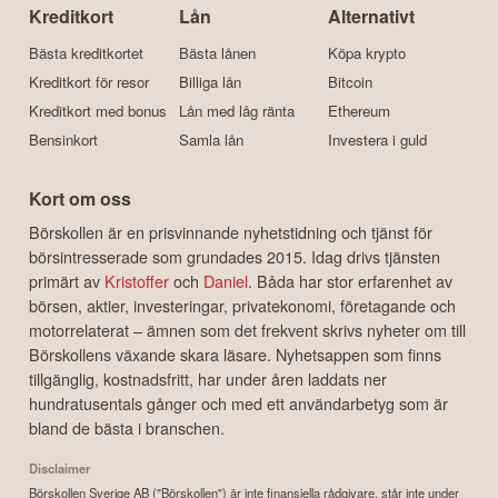
Kreditkort
Lån
Alternativt
Bästa kreditkortet
Bästa lånen
Köpa krypto
Kreditkort för resor
Billiga lån
Bitcoin
Kreditkort med bonus
Lån med låg ränta
Ethereum
Bensinkort
Samla lån
Investera i guld
Kort om oss
Börskollen är en prisvinnande nyhetstidning och tjänst för
börsintresserade som grundades 2015. Idag drivs tjänsten
primärt av
Kristoffer
och
Daniel
. Båda har stor erfarenhet av
börsen, aktier, investeringar, privatekonomi, företagande och
motorrelaterat – ämnen som det frekvent skrivs nyheter om till
Börskollens växande skara läsare. Nyhetsappen som finns
tillgänglig, kostnadsfritt, har under åren laddats ner
hundratusentals gånger och med ett användarbetyg som är
bland de bästa i branschen.
Disclaimer
Börskollen Sverige AB ("Börskollen") är inte finansiella rådgivare, står inte under