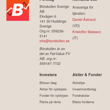
Börskollen Sverige
Ansvariga för
AB
tjänsten:
Ekvägen 6
Daniel Åstrand
141 30 Huddinge
(VD)
Sverige
Org.nr: 559236-
Kristoffer Matsson
5141
(IT)
info@borskollen.se
Börskollen är en
del av FairValue FV
AB, org.nr:
559187-7732
Investera
Aktier & Fonder
Börsen idag
Aktietips
Aktier för nybörjare
Investmentbolag
Fonder för nybörjare
Fondrobotar
Ränta på ränta
Bästa fonderna