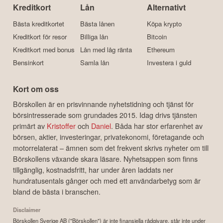
Kreditkort
Lån
Alternativt
Bästa kreditkortet
Bästa lånen
Köpa krypto
Kreditkort för resor
Billiga lån
Bitcoin
Kreditkort med bonus
Lån med låg ränta
Ethereum
Bensinkort
Samla lån
Investera i guld
Kort om oss
Börskollen är en prisvinnande nyhetstidning och tjänst för
börsintresserade som grundades 2015. Idag drivs tjänsten
primärt av
Kristoffer
och
Daniel
. Båda har stor erfarenhet av
börsen, aktier, investeringar, privatekonomi, företagande och
motorrelaterat – ämnen som det frekvent skrivs nyheter om till
Börskollens växande skara läsare. Nyhetsappen som finns
tillgänglig, kostnadsfritt, har under åren laddats ner
hundratusentals gånger och med ett användarbetyg som är
bland de bästa i branschen.
Disclaimer
Börskollen Sverige AB ("Börskollen") är inte finansiella rådgivare, står inte under