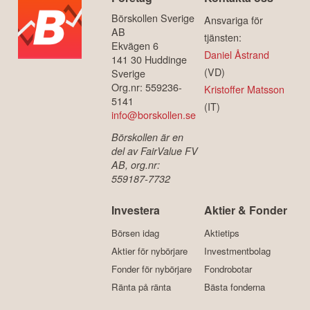
Börskollen Sverige
Ansvariga för
AB
tjänsten:
Ekvägen 6
Daniel Åstrand
141 30 Huddinge
(VD)
Sverige
Org.nr: 559236-
Kristoffer Matsson
5141
(IT)
info@borskollen.se
Börskollen är en
del av FairValue FV
AB, org.nr:
559187-7732
Investera
Aktier & Fonder
Börsen idag
Aktietips
Aktier för nybörjare
Investmentbolag
Fonder för nybörjare
Fondrobotar
Ränta på ränta
Bästa fonderna