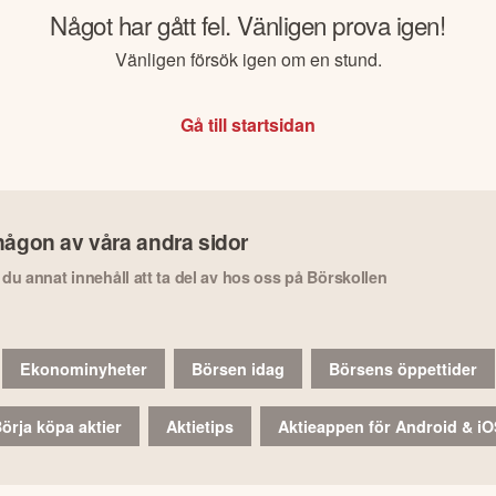
Något har gått fel. Vänligen prova igen!
Vänligen försök igen om en stund.
Gå till startsidan
någon av våra andra sidor
r du annat innehåll att ta del av hos oss på Börskollen
Ekonominyheter
Börsen idag
Börsens öppettider
örja köpa aktier
Aktietips
Aktieappen för Android & i