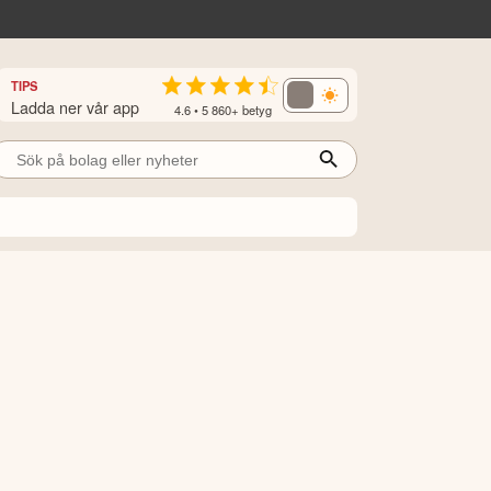
TIPS
Ladda ner vår app
4.6 • 5 860+ betyg