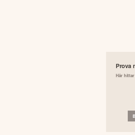
Prova 
Här hitta
B