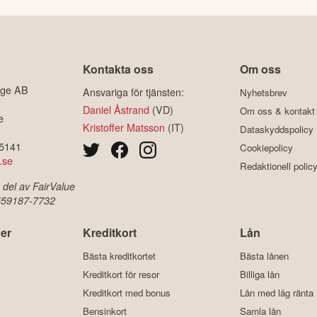
Kontakta oss
Om oss
ige AB
Ansvariga för tjänsten:
Nyhetsbrev
Daniel Åstrand
(VD)
Om oss & kontakt
e
Kristoffer Matsson
(IT)
Dataskyddspolicy
-5141
Cookiepolicy
.se
Redaktionell polic
 del av FairValue
 559187-7732
er
Kreditkort
Lån
Bästa kreditkortet
Bästa lånen
Kreditkort för resor
Billiga lån
Kreditkort med bonus
Lån med låg ränta
Bensinkort
Samla lån