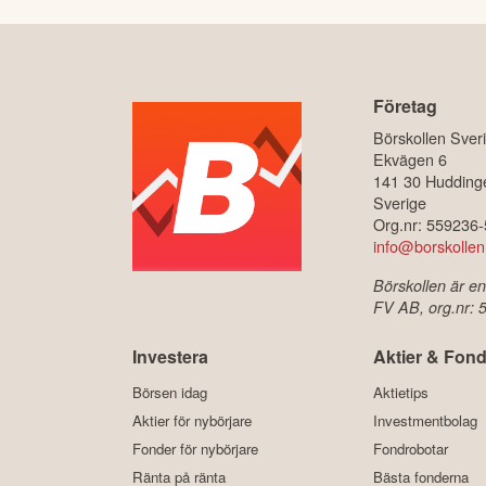
Företag
Börskollen Sver
Ekvägen 6
141 30 Hudding
Sverige
Org.nr: 559236
info@borskollen
Börskollen är en
FV AB, org.nr:
Investera
Aktier & Fond
Börsen idag
Aktietips
Aktier för nybörjare
Investmentbolag
Fonder för nybörjare
Fondrobotar
Ränta på ränta
Bästa fonderna