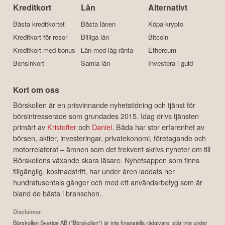
Kreditkort
Lån
Alternativt
Bästa kreditkortet
Bästa lånen
Köpa krypto
Kreditkort för resor
Billiga lån
Bitcoin
Kreditkort med bonus
Lån med låg ränta
Ethereum
Bensinkort
Samla lån
Investera i guld
Kort om oss
Börskollen är en prisvinnande nyhetstidning och tjänst för
börsintresserade som grundades 2015. Idag drivs tjänsten
primärt av
Kristoffer
och
Daniel
. Båda har stor erfarenhet av
börsen, aktier, investeringar, privatekonomi, företagande och
motorrelaterat – ämnen som det frekvent skrivs nyheter om till
Börskollens växande skara läsare. Nyhetsappen som finns
tillgänglig, kostnadsfritt, har under åren laddats ner
hundratusentals gånger och med ett användarbetyg som är
bland de bästa i branschen.
Disclaimer
Börskollen Sverige AB ("Börskollen") är inte finansiella rådgivare, står inte under