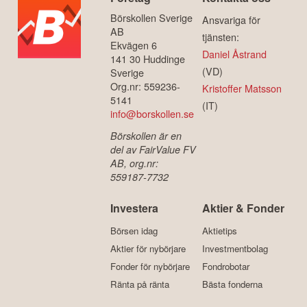
Börskollen Sverige
Ansvariga för
AB
tjänsten:
Ekvägen 6
Daniel Åstrand
141 30 Huddinge
(VD)
Sverige
Org.nr: 559236-
Kristoffer Matsson
5141
(IT)
info@borskollen.se
Börskollen är en
del av FairValue FV
AB, org.nr:
559187-7732
Investera
Aktier & Fonder
Börsen idag
Aktietips
Aktier för nybörjare
Investmentbolag
Fonder för nybörjare
Fondrobotar
Ränta på ränta
Bästa fonderna