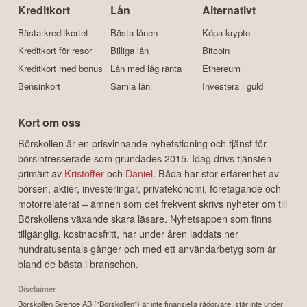
Kreditkort
Lån
Alternativt
Bästa kreditkortet
Bästa lånen
Köpa krypto
Kreditkort för resor
Billiga lån
Bitcoin
Kreditkort med bonus
Lån med låg ränta
Ethereum
Bensinkort
Samla lån
Investera i guld
Kort om oss
Börskollen är en prisvinnande nyhetstidning och tjänst för
börsintresserade som grundades 2015. Idag drivs tjänsten
primärt av
Kristoffer
och
Daniel
. Båda har stor erfarenhet av
börsen, aktier, investeringar, privatekonomi, företagande och
motorrelaterat – ämnen som det frekvent skrivs nyheter om till
Börskollens växande skara läsare. Nyhetsappen som finns
tillgänglig, kostnadsfritt, har under åren laddats ner
hundratusentals gånger och med ett användarbetyg som är
bland de bästa i branschen.
Disclaimer
Börskollen Sverige AB ("Börskollen") är inte finansiella rådgivare, står inte under