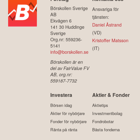
Börskollen Sverige
Ansvariga för
AB
tjänsten:
Ekvägen 6
Daniel Åstrand
141 30 Huddinge
(VD)
Sverige
Org.nr: 559236-
Kristoffer Matsson
5141
(IT)
info@borskollen.se
Börskollen är en
del av FairValue FV
AB, org.nr:
559187-7732
Investera
Aktier & Fonder
Börsen idag
Aktietips
Aktier för nybörjare
Investmentbolag
Fonder för nybörjare
Fondrobotar
Ränta på ränta
Bästa fonderna