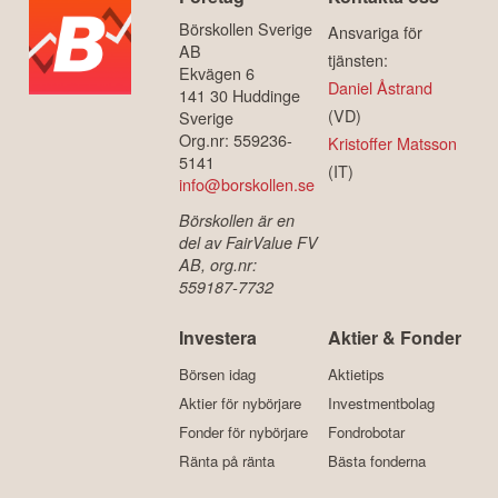
Börskollen Sverige
Ansvariga för
AB
tjänsten:
Ekvägen 6
Daniel Åstrand
141 30 Huddinge
(VD)
Sverige
Org.nr: 559236-
Kristoffer Matsson
5141
(IT)
info@borskollen.se
Börskollen är en
del av FairValue FV
AB, org.nr:
559187-7732
Investera
Aktier & Fonder
Börsen idag
Aktietips
Aktier för nybörjare
Investmentbolag
Fonder för nybörjare
Fondrobotar
Ränta på ränta
Bästa fonderna