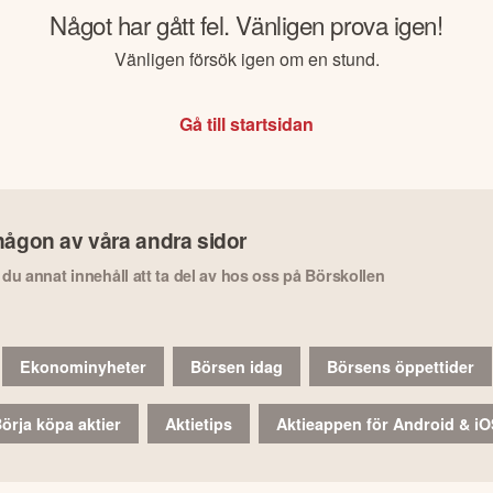
Något har gått fel. Vänligen prova igen!
Vänligen försök igen om en stund.
Gå till startsidan
någon av våra andra sidor
r du annat innehåll att ta del av hos oss på Börskollen
Ekonominyheter
Börsen idag
Börsens öppettider
örja köpa aktier
Aktietips
Aktieappen för Android & i