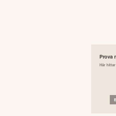
Prova 
Här hitta
B