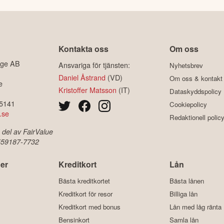
Kontakta oss
Om oss
ige AB
Ansvariga för tjänsten:
Nyhetsbrev
Daniel Åstrand
(VD)
Om oss & kontakt
e
Kristoffer Matsson
(IT)
Dataskyddspolicy
-5141
Cookiepolicy
.se
Redaktionell polic
 del av FairValue
 559187-7732
er
Kreditkort
Lån
Bästa kreditkortet
Bästa lånen
Kreditkort för resor
Billiga lån
Kreditkort med bonus
Lån med låg ränta
Bensinkort
Samla lån