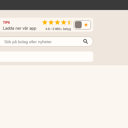
TIPS
Ladda ner vår app
4.6 • 5 860+ betyg