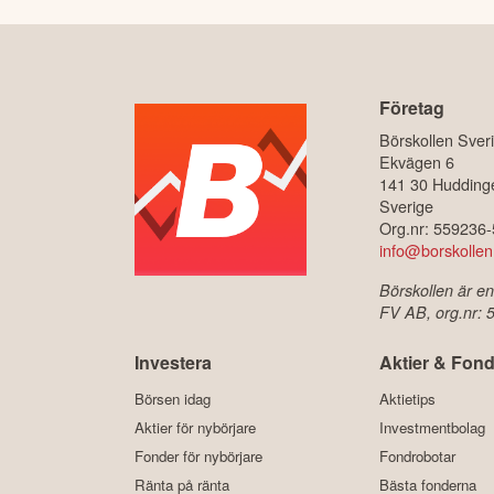
Företag
Börskollen Sver
Ekvägen 6
141 30 Hudding
Sverige
Org.nr: 559236
info@borskollen
Börskollen är en
FV AB, org.nr:
Investera
Aktier & Fond
Börsen idag
Aktietips
Aktier för nybörjare
Investmentbolag
Fonder för nybörjare
Fondrobotar
Ränta på ränta
Bästa fonderna