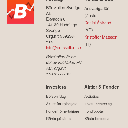
Börskollen Sverige
Ansvariga för
AB
tjänsten:
Ekvägen 6
Daniel Åstrand
141 30 Huddinge
(VD)
Sverige
Org.nr: 559236-
Kristoffer Matsson
5141
(IT)
info@borskollen.se
Börskollen är en
del av FairValue FV
AB, org.nr:
559187-7732
Investera
Aktier & Fonder
Börsen idag
Aktietips
Aktier för nybörjare
Investmentbolag
Fonder för nybörjare
Fondrobotar
Ränta på ränta
Bästa fonderna