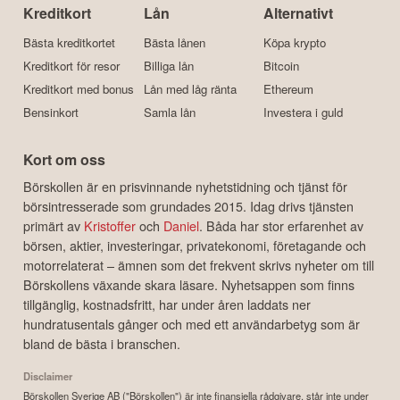
Kreditkort
Lån
Alternativt
Bästa kreditkortet
Bästa lånen
Köpa krypto
Kreditkort för resor
Billiga lån
Bitcoin
Kreditkort med bonus
Lån med låg ränta
Ethereum
Bensinkort
Samla lån
Investera i guld
Kort om oss
Börskollen är en prisvinnande nyhetstidning och tjänst för
börsintresserade som grundades 2015. Idag drivs tjänsten
primärt av
Kristoffer
och
Daniel
. Båda har stor erfarenhet av
börsen, aktier, investeringar, privatekonomi, företagande och
motorrelaterat – ämnen som det frekvent skrivs nyheter om till
Börskollens växande skara läsare. Nyhetsappen som finns
tillgänglig, kostnadsfritt, har under åren laddats ner
hundratusentals gånger och med ett användarbetyg som är
bland de bästa i branschen.
Disclaimer
Börskollen Sverige AB ("Börskollen") är inte finansiella rådgivare, står inte under