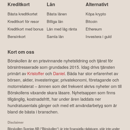
Kreditkort
Lån
Alternativt
Bästa kreditkortet
Bästa lånen
Köpa krypto
Kreditkort för resor
Billiga lån
Bitcoin
Kreditkort med bonus
Lån med låg ränta
Ethereum
Bensinkort
Samla lån
Investera i guld
Kort om oss
Börskollen är en prisvinnande nyhetstidning och tjänst för
börsintresserade som grundades 2015. Idag drivs tjänsten
primärt av
Kristoffer
och
Daniel
. Båda har stor erfarenhet av
börsen, aktier, investeringar, privatekonomi, företagande och
motorrelaterat – ämnen som det frekvent skrivs nyheter om till
Börskollens växande skara läsare. Nyhetsappen som finns
tillgänglig, kostnadsfritt, har under åren laddats ner
hundratusentals gånger och med ett användarbetyg som är
bland de bästa i branschen.
Disclaimer
Börskollen Sverige AB ("Börskollen") är inte finansiella rådgivare, står inte under