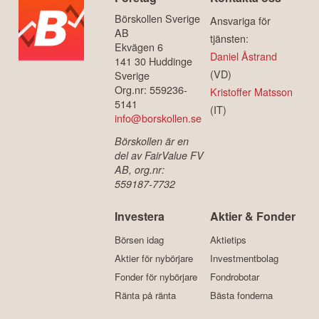
Börskollen Sverige
Ansvariga för
AB
tjänsten:
Ekvägen 6
Daniel Åstrand
141 30 Huddinge
(VD)
Sverige
Org.nr: 559236-
Kristoffer Matsson
5141
(IT)
info@borskollen.se
Börskollen är en
del av FairValue FV
AB, org.nr:
559187-7732
Investera
Aktier & Fonder
Börsen idag
Aktietips
Aktier för nybörjare
Investmentbolag
Fonder för nybörjare
Fondrobotar
Ränta på ränta
Bästa fonderna