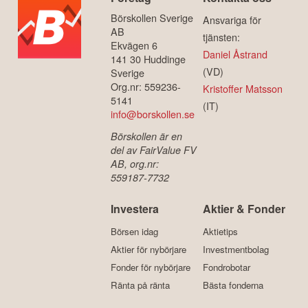
Börskollen Sverige
Ansvariga för
AB
tjänsten:
Ekvägen 6
Daniel Åstrand
141 30 Huddinge
(VD)
Sverige
Org.nr: 559236-
Kristoffer Matsson
5141
(IT)
info@borskollen.se
Börskollen är en
del av FairValue FV
AB, org.nr:
559187-7732
Investera
Aktier & Fonder
Börsen idag
Aktietips
Aktier för nybörjare
Investmentbolag
Fonder för nybörjare
Fondrobotar
Ränta på ränta
Bästa fonderna