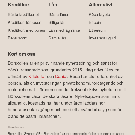
Kreditkort
Lån
Alternativt
Bästa kreditkortet
Bästa lånen
Köpa krypto
Kreditkort för resor
Billiga lån
Bitcoin
Kreditkort med bonus
Lån med låg ränta
Ethereum
Bensinkort
Samla lån
Investera i guld
Kort om oss
Börskollen är en prisvinnande nyhetstidning och tjänst för
börsintresserade som grundades 2015. Idag drivs tjänsten
primärt av
Kristoffer
och
Daniel
. Båda har stor erfarenhet av
börsen, aktier, investeringar, privatekonomi, företagande och
motorrelaterat – ämnen som det frekvent skrivs nyheter om till
Börskollens växande skara läsare. Nyhetsappen som finns
tillgänglig, kostnadsfritt, har under åren laddats ner
hundratusentals gånger och med ett användarbetyg som är
bland de bästa i branschen.
Disclaimer
Börskollen Sverige AB ("Börskollen") är inte finansiella rådgivare, står inte under