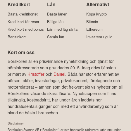
Kreditkort
Lån
Alternativt
Bästa kreditkortet
Bästa lånen
Köpa krypto
Kreditkort för resor
Billiga lån
Bitcoin
Kreditkort med bonus
Lån med låg ränta
Ethereum
Bensinkort
Samla lån
Investera i guld
Kort om oss
Börskollen är en prisvinnande nyhetstidning och tjänst för
börsintresserade som grundades 2015. Idag drivs tjänsten
primärt av
Kristoffer
och
Daniel
. Båda har stor erfarenhet av
börsen, aktier, investeringar, privatekonomi, företagande och
motorrelaterat – ämnen som det frekvent skrivs nyheter om till
Börskollens växande skara läsare. Nyhetsappen som finns
tillgänglig, kostnadsfritt, har under åren laddats ner
hundratusentals gånger och med ett användarbetyg som är
bland de bästa i branschen.
Disclaimer
Börskollen Sverige AB ("Börskollen") är inte finansiella rådgivare, står inte under