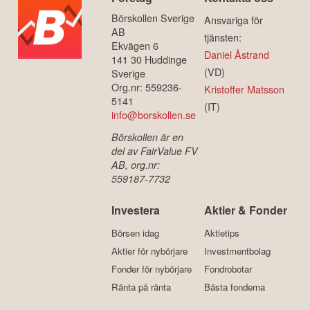
Börskollen Sverige
Ansvariga för
AB
tjänsten:
Ekvägen 6
Daniel Åstrand
141 30 Huddinge
(VD)
Sverige
Org.nr: 559236-
Kristoffer Matsson
5141
(IT)
info@borskollen.se
Börskollen är en
del av FairValue FV
AB, org.nr:
559187-7732
Investera
Aktier & Fonder
Börsen idag
Aktietips
Aktier för nybörjare
Investmentbolag
Fonder för nybörjare
Fondrobotar
Ränta på ränta
Bästa fonderna