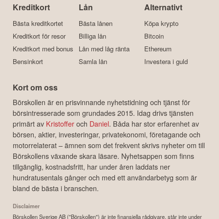
Kreditkort
Lån
Alternativt
Bästa kreditkortet
Bästa lånen
Köpa krypto
Kreditkort för resor
Billiga lån
Bitcoin
Kreditkort med bonus
Lån med låg ränta
Ethereum
Bensinkort
Samla lån
Investera i guld
Kort om oss
Börskollen är en prisvinnande nyhetstidning och tjänst för
börsintresserade som grundades 2015. Idag drivs tjänsten
primärt av
Kristoffer
och
Daniel
. Båda har stor erfarenhet av
börsen, aktier, investeringar, privatekonomi, företagande och
motorrelaterat – ämnen som det frekvent skrivs nyheter om till
Börskollens växande skara läsare. Nyhetsappen som finns
tillgänglig, kostnadsfritt, har under åren laddats ner
hundratusentals gånger och med ett användarbetyg som är
bland de bästa i branschen.
Disclaimer
Börskollen Sverige AB ("Börskollen") är inte finansiella rådgivare, står inte under