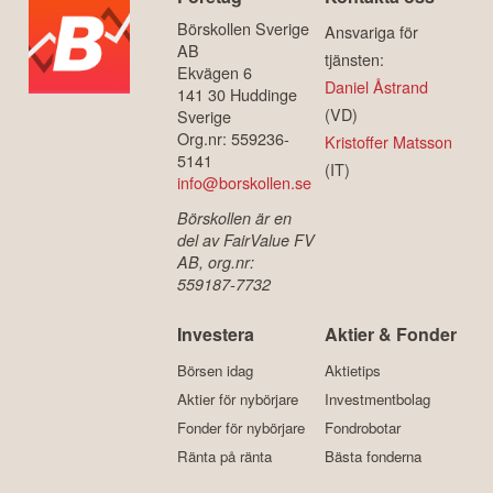
Börskollen Sverige
Ansvariga för
AB
tjänsten:
Ekvägen 6
Daniel Åstrand
141 30 Huddinge
(VD)
Sverige
Org.nr: 559236-
Kristoffer Matsson
5141
(IT)
info@borskollen.se
Börskollen är en
del av FairValue FV
AB, org.nr:
559187-7732
Investera
Aktier & Fonder
Börsen idag
Aktietips
Aktier för nybörjare
Investmentbolag
Fonder för nybörjare
Fondrobotar
Ränta på ränta
Bästa fonderna