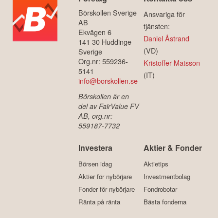
Börskollen Sverige
Ansvariga för
AB
tjänsten:
Ekvägen 6
Daniel Åstrand
141 30 Huddinge
(VD)
Sverige
Org.nr: 559236-
Kristoffer Matsson
5141
(IT)
info@borskollen.se
Börskollen är en
del av FairValue FV
AB, org.nr:
559187-7732
Investera
Aktier & Fonder
Börsen idag
Aktietips
Aktier för nybörjare
Investmentbolag
Fonder för nybörjare
Fondrobotar
Ränta på ränta
Bästa fonderna