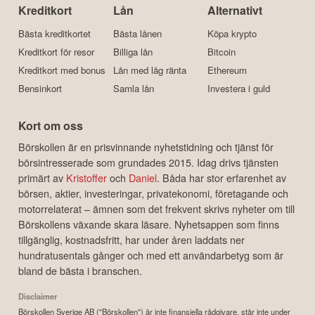
Kreditkort
Lån
Alternativt
Bästa kreditkortet
Bästa lånen
Köpa krypto
Kreditkort för resor
Billiga lån
Bitcoin
Kreditkort med bonus
Lån med låg ränta
Ethereum
Bensinkort
Samla lån
Investera i guld
Kort om oss
Börskollen är en prisvinnande nyhetstidning och tjänst för
börsintresserade som grundades 2015. Idag drivs tjänsten
primärt av
Kristoffer
och
Daniel
. Båda har stor erfarenhet av
börsen, aktier, investeringar, privatekonomi, företagande och
motorrelaterat – ämnen som det frekvent skrivs nyheter om till
Börskollens växande skara läsare. Nyhetsappen som finns
tillgänglig, kostnadsfritt, har under åren laddats ner
hundratusentals gånger och med ett användarbetyg som är
bland de bästa i branschen.
Disclaimer
Börskollen Sverige AB ("Börskollen") är inte finansiella rådgivare, står inte under