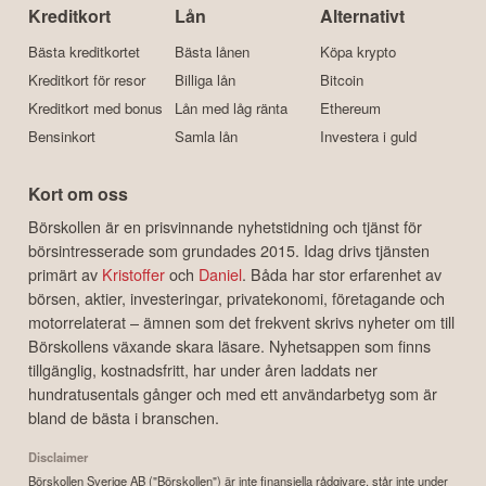
Kreditkort
Lån
Alternativt
Bästa kreditkortet
Bästa lånen
Köpa krypto
Kreditkort för resor
Billiga lån
Bitcoin
Kreditkort med bonus
Lån med låg ränta
Ethereum
Bensinkort
Samla lån
Investera i guld
Kort om oss
Börskollen är en prisvinnande nyhetstidning och tjänst för
börsintresserade som grundades 2015. Idag drivs tjänsten
primärt av
Kristoffer
och
Daniel
. Båda har stor erfarenhet av
börsen, aktier, investeringar, privatekonomi, företagande och
motorrelaterat – ämnen som det frekvent skrivs nyheter om till
Börskollens växande skara läsare. Nyhetsappen som finns
tillgänglig, kostnadsfritt, har under åren laddats ner
hundratusentals gånger och med ett användarbetyg som är
bland de bästa i branschen.
Disclaimer
Börskollen Sverige AB ("Börskollen") är inte finansiella rådgivare, står inte under