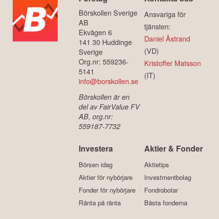
Börskollen Sverige
Ansvariga för
AB
tjänsten:
Ekvägen 6
Daniel Åstrand
141 30 Huddinge
(VD)
Sverige
Org.nr: 559236-
Kristoffer Matsson
5141
(IT)
info@borskollen.se
Börskollen är en
del av FairValue FV
AB, org.nr:
559187-7732
Investera
Aktier & Fonder
Börsen idag
Aktietips
Aktier för nybörjare
Investmentbolag
Fonder för nybörjare
Fondrobotar
Ränta på ränta
Bästa fonderna