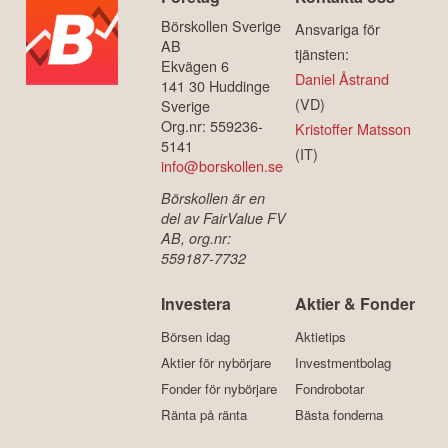
Börskollen Sverige
Ansvariga för
AB
tjänsten:
Ekvägen 6
Daniel Åstrand
141 30 Huddinge
(VD)
Sverige
Org.nr: 559236-
Kristoffer Matsson
5141
(IT)
info@borskollen.se
Börskollen är en
del av FairValue FV
AB, org.nr:
559187-7732
Investera
Aktier & Fonder
Börsen idag
Aktietips
Aktier för nybörjare
Investmentbolag
Fonder för nybörjare
Fondrobotar
Ränta på ränta
Bästa fonderna