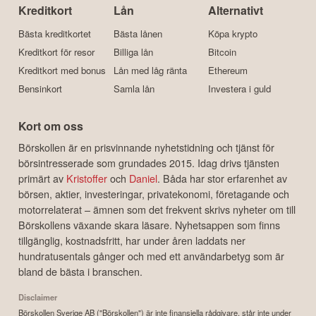
Kreditkort
Lån
Alternativt
Bästa kreditkortet
Bästa lånen
Köpa krypto
Kreditkort för resor
Billiga lån
Bitcoin
Kreditkort med bonus
Lån med låg ränta
Ethereum
Bensinkort
Samla lån
Investera i guld
Kort om oss
Börskollen är en prisvinnande nyhetstidning och tjänst för
börsintresserade som grundades 2015. Idag drivs tjänsten
primärt av
Kristoffer
och
Daniel
. Båda har stor erfarenhet av
börsen, aktier, investeringar, privatekonomi, företagande och
motorrelaterat – ämnen som det frekvent skrivs nyheter om till
Börskollens växande skara läsare. Nyhetsappen som finns
tillgänglig, kostnadsfritt, har under åren laddats ner
hundratusentals gånger och med ett användarbetyg som är
bland de bästa i branschen.
Disclaimer
Börskollen Sverige AB ("Börskollen") är inte finansiella rådgivare, står inte under