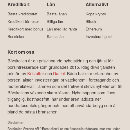
Kreditkort
Lån
Alternativt
Bästa kreditkortet
Bästa lånen
Köpa krypto
Kreditkort för resor
Billiga lån
Bitcoin
Kreditkort med bonus
Lån med låg ränta
Ethereum
Bensinkort
Samla lån
Investera i guld
Kort om oss
Börskollen är en prisvinnande nyhetstidning och tjänst för
börsintresserade som grundades 2015. Idag drivs tjänsten
primärt av
Kristoffer
och
Daniel
. Båda har stor erfarenhet av
börsen, aktier, investeringar, privatekonomi, företagande och
motorrelaterat – ämnen som det frekvent skrivs nyheter om till
Börskollens växande skara läsare. Nyhetsappen som finns
tillgänglig, kostnadsfritt, har under åren laddats ner
hundratusentals gånger och med ett användarbetyg som är
bland de bästa i branschen.
Disclaimer
Börskollen Sverige AB ("Börskollen") är inte finansiella rådgivare, står inte under