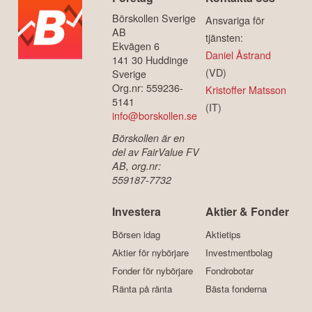
Börskollen Sverige
Ansvariga för
AB
tjänsten:
Ekvägen 6
Daniel Åstrand
141 30 Huddinge
(VD)
Sverige
Org.nr: 559236-
Kristoffer Matsson
5141
(IT)
info@borskollen.se
Börskollen är en
del av FairValue FV
AB, org.nr:
559187-7732
Investera
Aktier & Fonder
Börsen idag
Aktietips
Aktier för nybörjare
Investmentbolag
Fonder för nybörjare
Fondrobotar
Ränta på ränta
Bästa fonderna