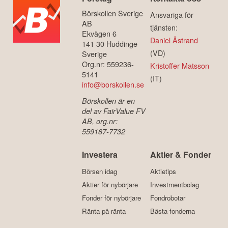
Börskollen Sverige
Ansvariga för
AB
tjänsten:
Ekvägen 6
Daniel Åstrand
141 30 Huddinge
(VD)
Sverige
Org.nr: 559236-
Kristoffer Matsson
5141
(IT)
info@borskollen.se
Börskollen är en
del av FairValue FV
AB, org.nr:
559187-7732
Investera
Aktier & Fonder
Börsen idag
Aktietips
Aktier för nybörjare
Investmentbolag
Fonder för nybörjare
Fondrobotar
Ränta på ränta
Bästa fonderna