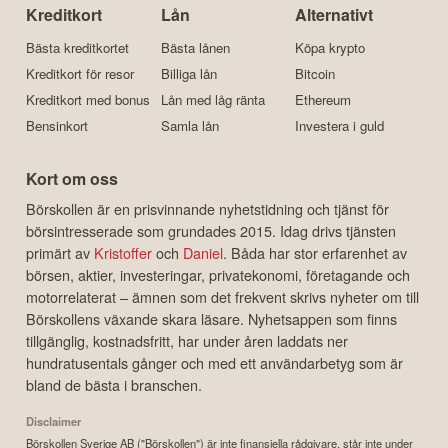
Kreditkort
Lån
Alternativt
Bästa kreditkortet
Bästa lånen
Köpa krypto
Kreditkort för resor
Billiga lån
Bitcoin
Kreditkort med bonus
Lån med låg ränta
Ethereum
Bensinkort
Samla lån
Investera i guld
Kort om oss
Börskollen är en prisvinnande nyhetstidning och tjänst för
börsintresserade som grundades 2015. Idag drivs tjänsten
primärt av
Kristoffer
och
Daniel
. Båda har stor erfarenhet av
börsen, aktier, investeringar, privatekonomi, företagande och
motorrelaterat – ämnen som det frekvent skrivs nyheter om till
Börskollens växande skara läsare. Nyhetsappen som finns
tillgänglig, kostnadsfritt, har under åren laddats ner
hundratusentals gånger och med ett användarbetyg som är
bland de bästa i branschen.
Disclaimer
Börskollen Sverige AB ("Börskollen") är inte finansiella rådgivare, står inte under