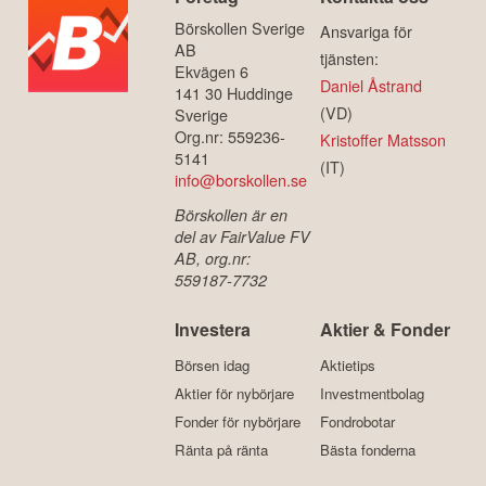
Börskollen Sverige
Ansvariga för
AB
tjänsten:
Ekvägen 6
Daniel Åstrand
141 30 Huddinge
(VD)
Sverige
Org.nr: 559236-
Kristoffer Matsson
5141
(IT)
info@borskollen.se
Börskollen är en
del av FairValue FV
AB, org.nr:
559187-7732
Investera
Aktier & Fonder
Börsen idag
Aktietips
Aktier för nybörjare
Investmentbolag
Fonder för nybörjare
Fondrobotar
Ränta på ränta
Bästa fonderna