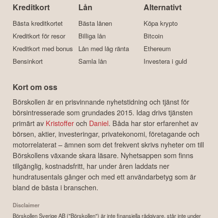
Kreditkort
Lån
Alternativt
Bästa kreditkortet
Bästa lånen
Köpa krypto
Kreditkort för resor
Billiga lån
Bitcoin
Kreditkort med bonus
Lån med låg ränta
Ethereum
Bensinkort
Samla lån
Investera i guld
Kort om oss
Börskollen är en prisvinnande nyhetstidning och tjänst för
börsintresserade som grundades 2015. Idag drivs tjänsten
primärt av
Kristoffer
och
Daniel
. Båda har stor erfarenhet av
börsen, aktier, investeringar, privatekonomi, företagande och
motorrelaterat – ämnen som det frekvent skrivs nyheter om till
Börskollens växande skara läsare. Nyhetsappen som finns
tillgänglig, kostnadsfritt, har under åren laddats ner
hundratusentals gånger och med ett användarbetyg som är
bland de bästa i branschen.
Disclaimer
Börskollen Sverige AB ("Börskollen") är inte finansiella rådgivare, står inte under