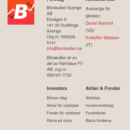
Börskollen Sverige
Ansvariga för
AB
tjänsten:
Ekvägen 6
Daniel Åstrand
141 30 Huddinge
(VD)
Sverige
Org.nr: 559236-
Kristoffer Matsson
5141
(IT)
info@borskollen.se
Börskollen är en
del av FairValue FV
AB, org.nr:
559187-7732
Investera
Aktier & Fonder
Börsen idag
Aktietips
Aktier för nybörjare
Investmentbolag
Fonder för nybörjare
Fondrobotar
Ränta på ränta
Bästa fonderna