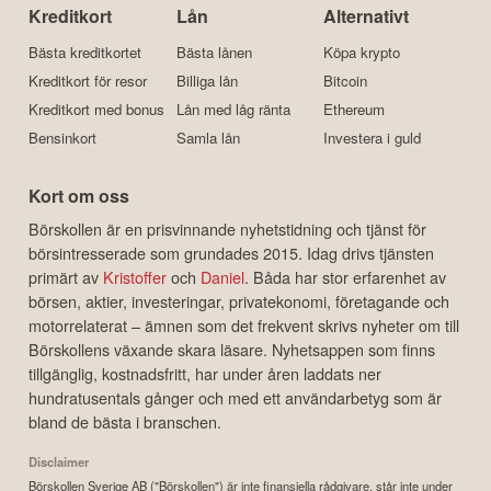
Kreditkort
Lån
Alternativt
Bästa kreditkortet
Bästa lånen
Köpa krypto
Kreditkort för resor
Billiga lån
Bitcoin
Kreditkort med bonus
Lån med låg ränta
Ethereum
Bensinkort
Samla lån
Investera i guld
Kort om oss
Börskollen är en prisvinnande nyhetstidning och tjänst för
börsintresserade som grundades 2015. Idag drivs tjänsten
primärt av
Kristoffer
och
Daniel
. Båda har stor erfarenhet av
börsen, aktier, investeringar, privatekonomi, företagande och
motorrelaterat – ämnen som det frekvent skrivs nyheter om till
Börskollens växande skara läsare. Nyhetsappen som finns
tillgänglig, kostnadsfritt, har under åren laddats ner
hundratusentals gånger och med ett användarbetyg som är
bland de bästa i branschen.
Disclaimer
Börskollen Sverige AB ("Börskollen") är inte finansiella rådgivare, står inte under