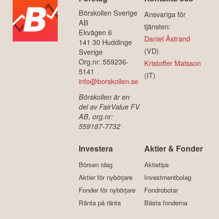
Börskollen Sverige
Ansvariga för
AB
tjänsten:
Ekvägen 6
Daniel Åstrand
141 30 Huddinge
(VD)
Sverige
Org.nr: 559236-
Kristoffer Matsson
5141
(IT)
info@borskollen.se
Börskollen är en
del av FairValue FV
AB, org.nr:
559187-7732
Investera
Aktier & Fonder
Börsen idag
Aktietips
Aktier för nybörjare
Investmentbolag
Fonder för nybörjare
Fondrobotar
Ränta på ränta
Bästa fonderna