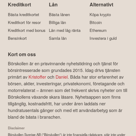
Kreditkort
Lån
Alternativt
Bästa kreditkortet
Bästa lånen
Köpa krypto
Kreditkort för resor
Billiga lån
Bitcoin
Kreditkort med bonus
Lån med låg ränta
Ethereum
Bensinkort
Samla lån
Investera i guld
Kort om oss
Börskollen är en prisvinnande nyhetstidning och tjänst för
börsintresserade som grundades 2015. Idag drivs tjänsten
primärt av
Kristoffer
och
Daniel
. Båda har stor erfarenhet av
börsen, aktier, investeringar, privatekonomi, företagande och
motorrelaterat – ämnen som det frekvent skrivs nyheter om till
Börskollens växande skara läsare. Nyhetsappen som finns
tillgänglig, kostnadsfritt, har under åren laddats ner
hundratusentals gånger och med ett användarbetyg som är
bland de bästa i branschen.
Disclaimer
Börskollen Sverige AB ("Börskollen") är inte finansiella rådgivare, står inte under