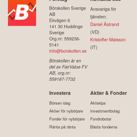
Börskollen Sverige
Ansvariga för
AB
tjänsten:
Ekvägen 6
Daniel Åstrand
141 30 Huddinge
(VD)
Sverige
Org.nr: 559236-
Kristoffer Matsson
5141
(IT)
info@borskollen.se
Börskollen är en
del av FairValue FV
AB, org.nr:
559187-7732
Investera
Aktier & Fonder
Börsen idag
Aktietips
Aktier för nybörjare
Investmentbolag
Fonder för nybörjare
Fondrobotar
Ränta på ränta
Bästa fonderna