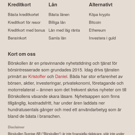
Kreditkort
Lån
Alternativt
Bästa kreditkortet
Bästa lånen
Köpa krypto
Kreditkort för resor
Billiga lån
Bitcoin
Kreditkort med bonus
Lån med låg ränta
Ethereum
Bensinkort
Samla lån
Investera i guld
Kort om oss
Börskollen är en prisvinnande nyhetstidning och tjänst för
börsintresserade som grundades 2015. Idag drivs tjänsten
primärt av
Kristoffer
och
Daniel
. Båda har stor erfarenhet av
börsen, aktier, investeringar, privatekonomi, företagande och
motorrelaterat – ämnen som det frekvent skrivs nyheter om till
Börskollens växande skara läsare. Nyhetsappen som finns
tillgänglig, kostnadsfritt, har under åren laddats ner
hundratusentals gånger och med ett användarbetyg som är
bland de bästa i branschen.
Disclaimer
Börskollen Sverige AB ("Börskollen") är inte finansiella rådgivare, står inte under