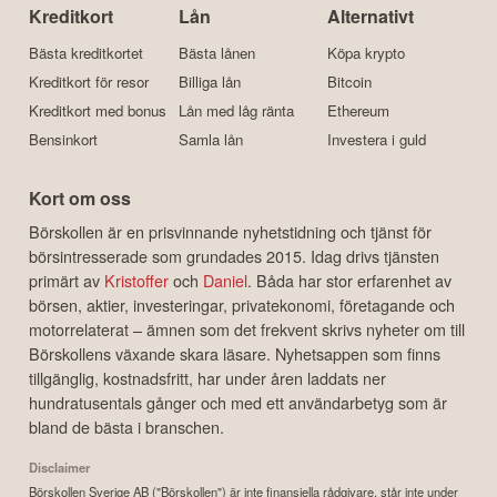
Kreditkort
Lån
Alternativt
Bästa kreditkortet
Bästa lånen
Köpa krypto
Kreditkort för resor
Billiga lån
Bitcoin
Kreditkort med bonus
Lån med låg ränta
Ethereum
Bensinkort
Samla lån
Investera i guld
Kort om oss
Börskollen är en prisvinnande nyhetstidning och tjänst för
börsintresserade som grundades 2015. Idag drivs tjänsten
primärt av
Kristoffer
och
Daniel
. Båda har stor erfarenhet av
börsen, aktier, investeringar, privatekonomi, företagande och
motorrelaterat – ämnen som det frekvent skrivs nyheter om till
Börskollens växande skara läsare. Nyhetsappen som finns
tillgänglig, kostnadsfritt, har under åren laddats ner
hundratusentals gånger och med ett användarbetyg som är
bland de bästa i branschen.
Disclaimer
Börskollen Sverige AB ("Börskollen") är inte finansiella rådgivare, står inte under