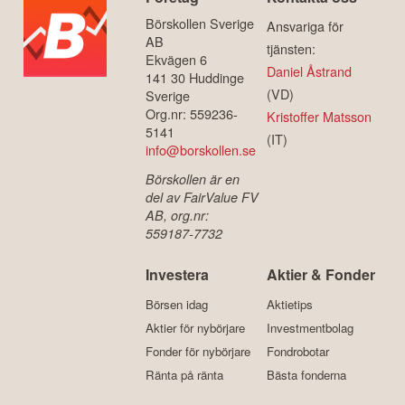
Börskollen Sverige
Ansvariga för
AB
tjänsten:
Ekvägen 6
Daniel Åstrand
141 30 Huddinge
(VD)
Sverige
Org.nr: 559236-
Kristoffer Matsson
5141
(IT)
info@borskollen.se
Börskollen är en
del av FairValue FV
AB, org.nr:
559187-7732
Investera
Aktier & Fonder
Börsen idag
Aktietips
Aktier för nybörjare
Investmentbolag
Fonder för nybörjare
Fondrobotar
Ränta på ränta
Bästa fonderna