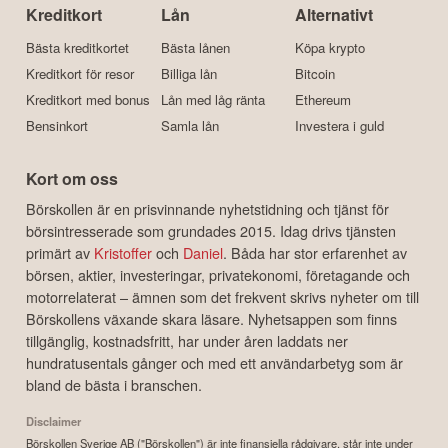
Kreditkort
Lån
Alternativt
Bästa kreditkortet
Bästa lånen
Köpa krypto
Kreditkort för resor
Billiga lån
Bitcoin
Kreditkort med bonus
Lån med låg ränta
Ethereum
Bensinkort
Samla lån
Investera i guld
Kort om oss
Börskollen är en prisvinnande nyhetstidning och tjänst för
börsintresserade som grundades 2015. Idag drivs tjänsten
primärt av
Kristoffer
och
Daniel
. Båda har stor erfarenhet av
börsen, aktier, investeringar, privatekonomi, företagande och
motorrelaterat – ämnen som det frekvent skrivs nyheter om till
Börskollens växande skara läsare. Nyhetsappen som finns
tillgänglig, kostnadsfritt, har under åren laddats ner
hundratusentals gånger och med ett användarbetyg som är
bland de bästa i branschen.
Disclaimer
Börskollen Sverige AB ("Börskollen") är inte finansiella rådgivare, står inte under