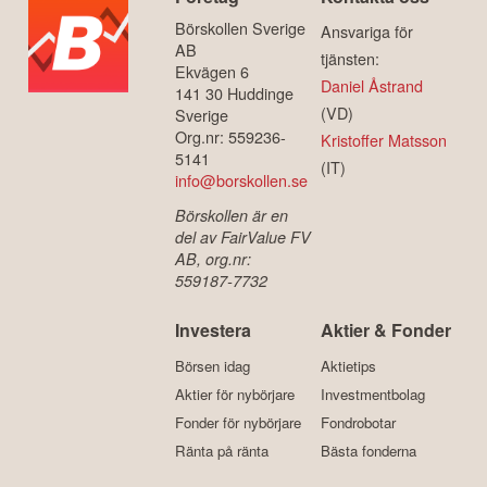
Börskollen Sverige
Ansvariga för
AB
tjänsten:
Ekvägen 6
Daniel Åstrand
141 30 Huddinge
(VD)
Sverige
Org.nr: 559236-
Kristoffer Matsson
5141
(IT)
info@borskollen.se
Börskollen är en
del av FairValue FV
AB, org.nr:
559187-7732
Investera
Aktier & Fonder
Börsen idag
Aktietips
Aktier för nybörjare
Investmentbolag
Fonder för nybörjare
Fondrobotar
Ränta på ränta
Bästa fonderna