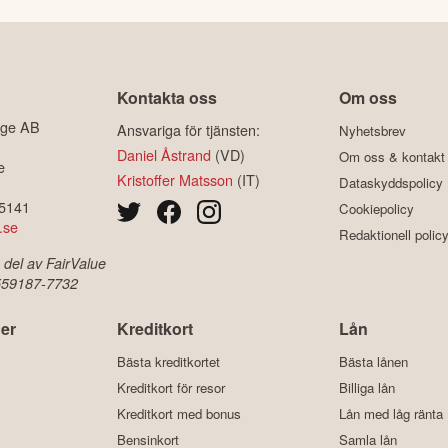
Kontakta oss
Om oss
ige AB
Ansvariga för tjänsten:
Nyhetsbrev
Daniel Åstrand
(VD)
Om oss & kontakt
e
Kristoffer Matsson
(IT)
Dataskyddspolicy
-5141
Cookiepolicy
.se
Redaktionell polic
 del av FairValue
 559187-7732
er
Kreditkort
Lån
Bästa kreditkortet
Bästa lånen
Kreditkort för resor
Billiga lån
Kreditkort med bonus
Lån med låg ränta
Bensinkort
Samla lån