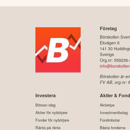
Företag
Börskollen Sver
Ekvägen 6
141 30 Hudding
Sverige
Org.nr: 559236
info@borskollen
Börskollen är en
FV AB, org.nr:
Investera
Aktier & Fond
Börsen idag
Aktietips
Aktier för nybörjare
Investmentbolag
Fonder för nybörjare
Fondrobotar
Ränta på ränta
Bästa fonderna