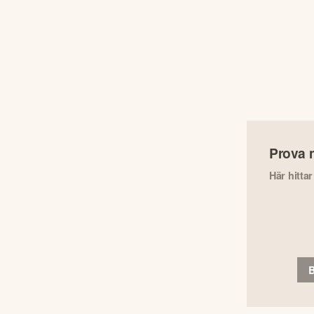
Prova 
Här hitta
B