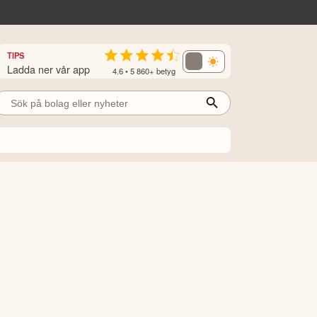
TIPS
Ladda ner vår app
4.6 • 5 860+ betyg