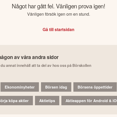
Något har gått fel. Vänligen prova igen!
Vänligen försök igen om en stund.
Gå till startsidan
någon av våra andra sidor
r du annat innehåll att ta del av hos oss på Börskollen
Ekonominyheter
Börsen idag
Börsens öppettider
örja köpa aktier
Aktietips
Aktieappen för Android & i