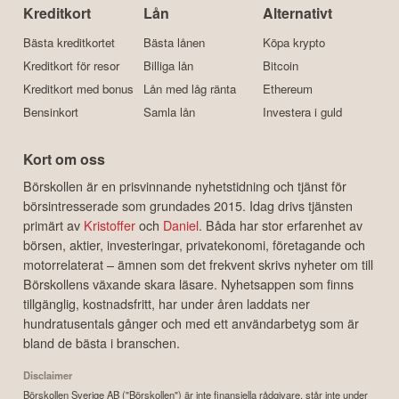
Kreditkort
Lån
Alternativt
Bästa kreditkortet
Bästa lånen
Köpa krypto
Kreditkort för resor
Billiga lån
Bitcoin
Kreditkort med bonus
Lån med låg ränta
Ethereum
Bensinkort
Samla lån
Investera i guld
Kort om oss
Börskollen är en prisvinnande nyhetstidning och tjänst för
börsintresserade som grundades 2015. Idag drivs tjänsten
primärt av
Kristoffer
och
Daniel
. Båda har stor erfarenhet av
börsen, aktier, investeringar, privatekonomi, företagande och
motorrelaterat – ämnen som det frekvent skrivs nyheter om till
Börskollens växande skara läsare. Nyhetsappen som finns
tillgänglig, kostnadsfritt, har under åren laddats ner
hundratusentals gånger och med ett användarbetyg som är
bland de bästa i branschen.
Disclaimer
Börskollen Sverige AB ("Börskollen") är inte finansiella rådgivare, står inte under