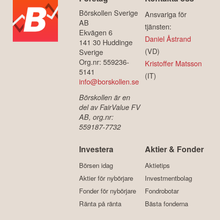
Börskollen Sverige
Ansvariga för
AB
tjänsten:
Ekvägen 6
Daniel Åstrand
141 30 Huddinge
(VD)
Sverige
Org.nr: 559236-
Kristoffer Matsson
5141
(IT)
info@borskollen.se
Börskollen är en
del av FairValue FV
AB, org.nr:
559187-7732
Investera
Aktier & Fonder
Börsen idag
Aktietips
Aktier för nybörjare
Investmentbolag
Fonder för nybörjare
Fondrobotar
Ränta på ränta
Bästa fonderna