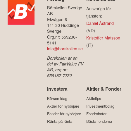
Börskollen Sverige
Ansvariga för
AB
tjänsten:
Ekvägen 6
Daniel Åstrand
141 30 Huddinge
(VD)
Sverige
Org.nr: 559236-
Kristoffer Matsson
5141
(IT)
info@borskollen.se
Börskollen är en
del av FairValue FV
AB, org.nr:
559187-7732
Investera
Aktier & Fonder
Börsen idag
Aktietips
Aktier för nybörjare
Investmentbolag
Fonder för nybörjare
Fondrobotar
Ränta på ränta
Bästa fonderna