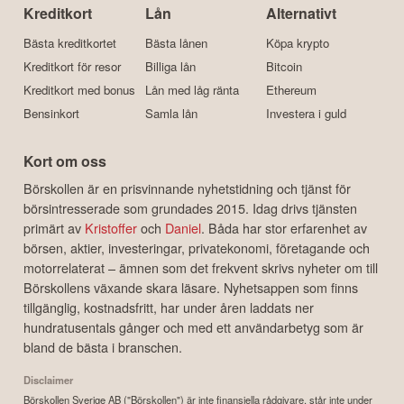
Kreditkort
Lån
Alternativt
Bästa kreditkortet
Bästa lånen
Köpa krypto
Kreditkort för resor
Billiga lån
Bitcoin
Kreditkort med bonus
Lån med låg ränta
Ethereum
Bensinkort
Samla lån
Investera i guld
Kort om oss
Börskollen är en prisvinnande nyhetstidning och tjänst för
börsintresserade som grundades 2015. Idag drivs tjänsten
primärt av
Kristoffer
och
Daniel
. Båda har stor erfarenhet av
börsen, aktier, investeringar, privatekonomi, företagande och
motorrelaterat – ämnen som det frekvent skrivs nyheter om till
Börskollens växande skara läsare. Nyhetsappen som finns
tillgänglig, kostnadsfritt, har under åren laddats ner
hundratusentals gånger och med ett användarbetyg som är
bland de bästa i branschen.
Disclaimer
Börskollen Sverige AB ("Börskollen") är inte finansiella rådgivare, står inte under