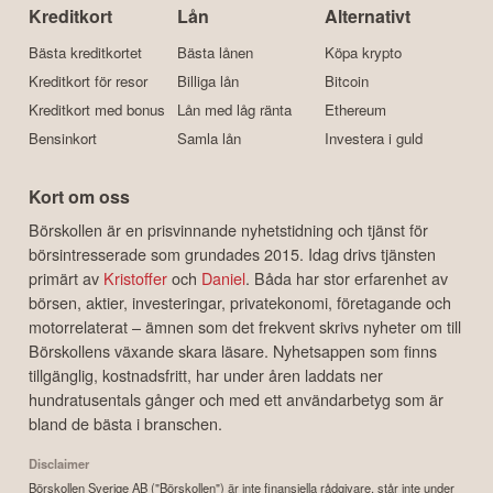
Kreditkort
Lån
Alternativt
Bästa kreditkortet
Bästa lånen
Köpa krypto
Kreditkort för resor
Billiga lån
Bitcoin
Kreditkort med bonus
Lån med låg ränta
Ethereum
Bensinkort
Samla lån
Investera i guld
Kort om oss
Börskollen är en prisvinnande nyhetstidning och tjänst för
börsintresserade som grundades 2015. Idag drivs tjänsten
primärt av
Kristoffer
och
Daniel
. Båda har stor erfarenhet av
börsen, aktier, investeringar, privatekonomi, företagande och
motorrelaterat – ämnen som det frekvent skrivs nyheter om till
Börskollens växande skara läsare. Nyhetsappen som finns
tillgänglig, kostnadsfritt, har under åren laddats ner
hundratusentals gånger och med ett användarbetyg som är
bland de bästa i branschen.
Disclaimer
Börskollen Sverige AB ("Börskollen") är inte finansiella rådgivare, står inte under