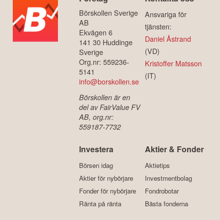
Börskollen Sverige
Ansvariga för
AB
tjänsten:
Ekvägen 6
Daniel Åstrand
141 30 Huddinge
(VD)
Sverige
Org.nr: 559236-
Kristoffer Matsson
5141
(IT)
info@borskollen.se
Börskollen är en
del av FairValue FV
AB, org.nr:
559187-7732
Investera
Aktier & Fonder
Börsen idag
Aktietips
Aktier för nybörjare
Investmentbolag
Fonder för nybörjare
Fondrobotar
Ränta på ränta
Bästa fonderna