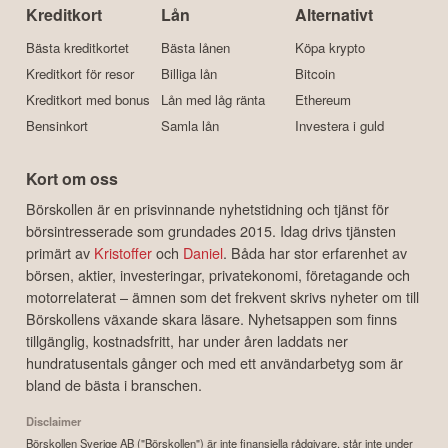
Kreditkort
Lån
Alternativt
Bästa kreditkortet
Bästa lånen
Köpa krypto
Kreditkort för resor
Billiga lån
Bitcoin
Kreditkort med bonus
Lån med låg ränta
Ethereum
Bensinkort
Samla lån
Investera i guld
Kort om oss
Börskollen är en prisvinnande nyhetstidning och tjänst för
börsintresserade som grundades 2015. Idag drivs tjänsten
primärt av
Kristoffer
och
Daniel
. Båda har stor erfarenhet av
börsen, aktier, investeringar, privatekonomi, företagande och
motorrelaterat – ämnen som det frekvent skrivs nyheter om till
Börskollens växande skara läsare. Nyhetsappen som finns
tillgänglig, kostnadsfritt, har under åren laddats ner
hundratusentals gånger och med ett användarbetyg som är
bland de bästa i branschen.
Disclaimer
Börskollen Sverige AB ("Börskollen") är inte finansiella rådgivare, står inte under