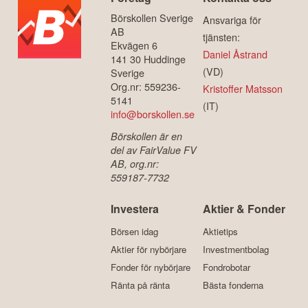
Börskollen Sverige
Ansvariga för
AB
tjänsten:
Ekvägen 6
Daniel Åstrand
141 30 Huddinge
(VD)
Sverige
Org.nr: 559236-
Kristoffer Matsson
5141
(IT)
info@borskollen.se
Börskollen är en
del av FairValue FV
AB, org.nr:
559187-7732
Investera
Aktier & Fonder
Börsen idag
Aktietips
Aktier för nybörjare
Investmentbolag
Fonder för nybörjare
Fondrobotar
Ränta på ränta
Bästa fonderna