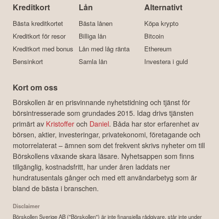
Kreditkort
Lån
Alternativt
Bästa kreditkortet
Bästa lånen
Köpa krypto
Kreditkort för resor
Billiga lån
Bitcoin
Kreditkort med bonus
Lån med låg ränta
Ethereum
Bensinkort
Samla lån
Investera i guld
Kort om oss
Börskollen är en prisvinnande nyhetstidning och tjänst för
börsintresserade som grundades 2015. Idag drivs tjänsten
primärt av
Kristoffer
och
Daniel
. Båda har stor erfarenhet av
börsen, aktier, investeringar, privatekonomi, företagande och
motorrelaterat – ämnen som det frekvent skrivs nyheter om till
Börskollens växande skara läsare. Nyhetsappen som finns
tillgänglig, kostnadsfritt, har under åren laddats ner
hundratusentals gånger och med ett användarbetyg som är
bland de bästa i branschen.
Disclaimer
Börskollen Sverige AB ("Börskollen") är inte finansiella rådgivare, står inte under