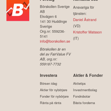
Börskollen Sverige
Ansvariga för
AB
tjänsten:
Ekvägen 6
Daniel Åstrand
141 30 Huddinge
(VD)
Sverige
Org.nr: 559236-
Kristoffer Matsson
5141
(IT)
info@borskollen.se
Börskollen är en
del av FairValue FV
AB, org.nr:
559187-7732
Investera
Aktier & Fonder
Börsen idag
Aktietips
Aktier för nybörjare
Investmentbolag
Fonder för nybörjare
Fondrobotar
Ränta på ränta
Bästa fonderna